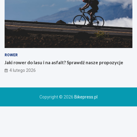
o
g
ó
r
s
k
i
e
g
o
ROWER
r
Jaki rower do lasu i na asfalt? Sprawdź nasze propozycje
o
4 lutego 2026
w
e
r
u
Copyright © 2026
Bikepress.pl