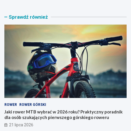
k
g
i
a
r
ż
Sprawdź również
o
n
w
i
e
k
r
n
M
a
T
r
B
o
w
w
y
e
b
r
r
y
a
–
ć
j
w
a
2
k
0
i
ROWER
ROWER GÓRSKI
2
t
6
y
Jaki rower MTB wybrać w 2026 roku? Praktyczny poradnik
r
p
dla osób szukających pierwszego górskiego roweru
o
w
21 lipca 2026
k
y