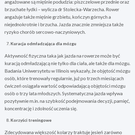
angażowane są mięśnie podudzia: piszczelowe przednie oraz
brzuchate łydki – wylicza dr Stolecka-Warzecha. Rower
angażuje także mięśnie grzbietu, kończyn górnych a
niejednokrotnie i brzucha. Jazda znacznie zmniejsza także
ryzyko chorób sercowo-naczyniowych.
Kuracja odmładzająca dla mózgu
Aktywność fizyczna taka jak jazda na rowerze może być
kuracją odmładzającą nie tylko dla ciała, ale także dla mózgu.
Badania Uniwersytetu w Illinois wykazały, że objętość mózgu
osób, które trenowały regularnie, już po trzech miesiącach
ćwiczeń osiągała wartość odpowiadającą objętości mózgu
osób o trzy lata młodszych. Systematyczna jazda wpływa
pozytywnie m.in. na szybkość podejmowania decyzji, pamięć,
koncentrację i zdolność uczenia się.
Korzyści treningowe
Zdecydowana większość kolarzy traktuje jesień zarówno