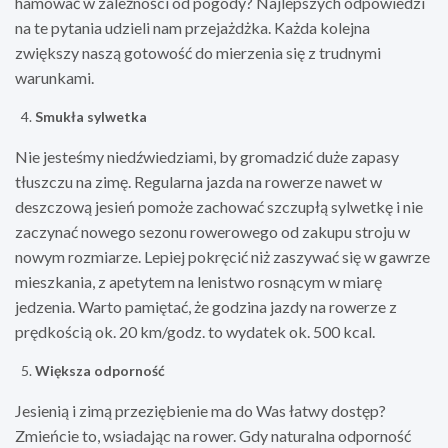
hamować w zależności od pogody? Najlepszych odpowiedzi
na te pytania udzieli nam przejażdżka. Każda kolejna
zwiększy naszą gotowość do mierzenia się z trudnymi
warunkami.
Smukła sylwetka
Nie jesteśmy niedźwiedziami, by gromadzić duże zapasy
tłuszczu na zimę. Regularna jazda na rowerze nawet w
deszczową jesień pomoże zachować szczupłą sylwetkę i nie
zaczynać nowego sezonu rowerowego od zakupu stroju w
nowym rozmiarze. Lepiej pokręcić niż zaszywać się w gawrze
mieszkania, z apetytem na lenistwo rosnącym w miarę
jedzenia. Warto pamiętać, że godzina jazdy na rowerze z
prędkością ok. 20 km/godz. to wydatek ok. 500 kcal.
Większa odporność
Jesienią i zimą przeziębienie ma do Was łatwy dostęp?
Zmieńcie to, wsiadając na rower. Gdy naturalna odporność