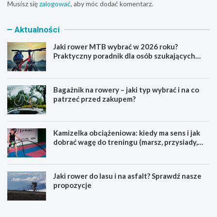
Musisz się
zalogować
, aby móc dodać komentarz.
Aktualności
Jaki rower MTB wybrać w 2026 roku?
Praktyczny poradnik dla osób szukających
pierwszego górskiego roweru
Bagażnik na rowery – jaki typ wybrać i na co
patrzeć przed zakupem?
Kamizelka obciążeniowa: kiedy ma sens i jak
dobrać wagę do treningu (marsz, przysiady,
pompki)
Jaki rower do lasu i na asfalt? Sprawdź nasze
propozycje
J
B
a
a