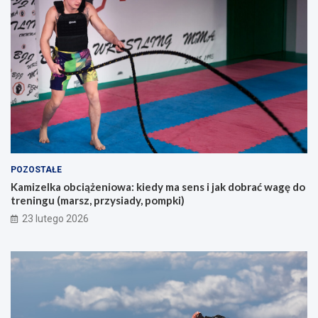
s
u
ó
p
b
e
s
m
z
?
u
k
a
j
ą
c
y
POZOSTAŁE
c
Kamizelka obciążeniowa: kiedy ma sens i jak dobrać wagę do
h
treningu (marsz, przysiady, pompki)
p
i
23 lutego 2026
e
r
w
s
z
e
g