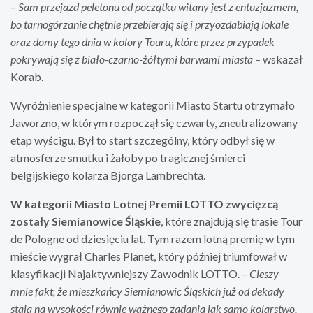
–
Sam przejazd peletonu od początku witany jest z entuzjazmem,
bo tarnogórzanie chętnie przebierają się i przyozdabiają lokale
oraz domy tego dnia w kolory Touru, które przez przypadek
pokrywają się z biało-czarno-żółtymi barwami miasta
– wskazał
Korab.
Wyróżnienie specjalne w kategorii Miasto Startu otrzymało
Jaworzno, w którym rozpoczął się czwarty, zneutralizowany
etap wyścigu. Był to start szczególny, który odbył się w
atmosferze smutku i żałoby po tragicznej śmierci
belgijskiego kolarza Bjorga Lambrechta.
W kategorii Miasto Lotnej Premii LOTTO zwycięzcą
zostały Siemianowice Śląskie
, które znajdują się trasie Tour
de Pologne od dziesięciu lat. Tym razem lotną premię w tym
mieście wygrał Charles Planet, który później triumfował w
klasyfikacji Najaktywniejszy Zawodnik LOTTO. –
Cieszy
mnie fakt, że mieszkańcy Siemianowic Śląskich już od dekady
stają na wysokości równie ważnego zadania jak samo kolarstwo,