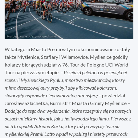
W kategorii Miasto Premii w tym roku nominowane zostały
także Myślenice, Szaflary i Wilamowice. Myślenice gościły
kolarzy biorących udział w 76. Tour de Pologne UCI World
Tour na pierwszym etapie. –
Przejazd peletonu w przepięknej
scenerii Myślenickiego Rynku,
mnóstwo mieszkańców, którzy
mimo deszczowej aury przybyli aby kibicować kolarzom,
stworzyły naprawdę niepowtarzalną atmosferę
– powiedział
Jarosław Szlachetka, Burmistrz Miasta i Gminy Myślenice –
Dodając do tego dwa wydarzenia, które rozegrały się na naszych
oczach mieliśmy historię jak z hollywoodzkiego filmu. Pierwsze z
nich to upadek Adriana Kurka, który tuż po zwycięstwie na
myślenickiej Premii Lotto wpadł w poślizg i niestety przewrócił