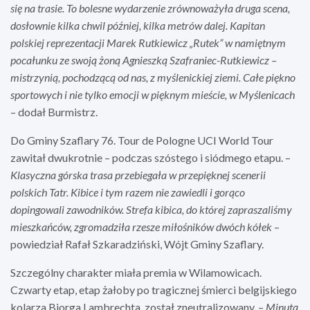
się na trasie. To bolesne wydarzenie zrównoważyła druga scena,
dosłownie kilka chwil później, kilka metrów dalej. Kapitan
polskiej reprezentacji Marek Rutkiewicz „Rutek” w namiętnym
pocałunku ze swoją żoną Agnieszką Szafraniec-Rutkiewicz –
mistrzynią, pochodzącą od nas, z myślenickiej ziemi. Całe piękno
sportowych i nie tylko emocji w pięknym mieście, w Myślenicach
– dodał Burmistrz.
Do Gminy Szaflary 76. Tour de Pologne UCI World Tour
zawitał dwukrotnie – podczas szóstego i siódmego etapu. –
Klasyczna górska trasa przebiegała w przepięknej scenerii
polskich Tatr. Kibice i tym razem nie zawiedli i gorąco
dopingowali zawodników. Strefa kibica, do której zapraszaliśmy
mieszkańców, zgromadziła rzesze miłośników dwóch kółek
–
powiedział Rafał Szkaradziński, Wójt Gminy Szaflary.
Szczególny charakter miała premia w Wilamowicach.
Czwarty etap, etap żałoby po tragicznej śmierci belgijskiego
kolarza Bjorga Lambrechta, został zneutralizowany. –
Minutą