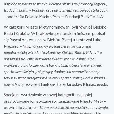
nagroda to wielki zaszczyt i kolejna okazja do promocji regionu,
tradycji i kultury Podhala oraz aktywnego i zdrowego stylu życia
– podkreśla Edward Kuchta Prezes Fundacji BUKOVINA.
W kategorii Miasto Mety nominowani byli również Bielsko-
Biała i Kraków. W Krakowie sprinterskim finiszem popisał
się Pascal Ackermann, w Bielsku-Białej triumfował Luka
Mezgec. –
Nasz narodowy wyścig cieszy się ogromną
popularnością wśród mieszkańców Bielska-Białej. Gdy tylko
pojawiają się najlepsi kolarze świata, momentalnie ulice
przybierają biało czerwone barwy. Czuć atmosferę wielkiego
sportowego święta, jest gorący doping i niesamowite emocje
towarzyszące przejazdowi peletonu przez stolicę Podbeskidzia –
powiedział
prezydent Bielska-Białej Jarosław Klimaszewski.
Specjalne wyróżnienie w nowej kategorii – najlepiej
przygotowane logistycznie i organizacyjnie Miasto Mety –
otrzymało Zabrze. –
Mam poczucie, że po prostu robimy swoje i
myślę, że trzy lata z rzędu pokazały, że robimy to dobrze i to