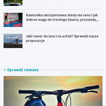
Kamizelka obciążeniowa: kiedy ma sens i jak
dobrać wagę do treningu (marsz, przysiady,
pompki)
Jaki rower do lasu i na asfalt? Sprawdź nasze
propozycje
J
B
a
a
k
g
i
a
r
ż
Sprawdź również
o
n
w
i
e
k
r
n
M
a
T
r
B
o
w
w
y
e