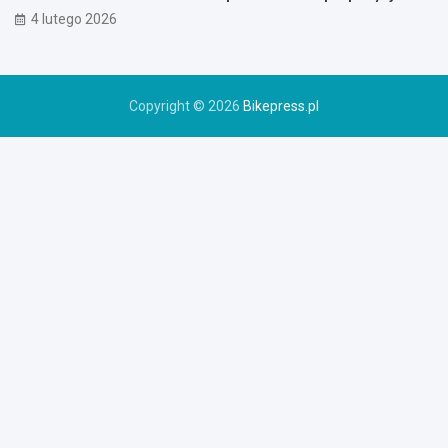
o
4 lutego 2026
w
e
r
u
Copyright © 2026
Bikepress.pl