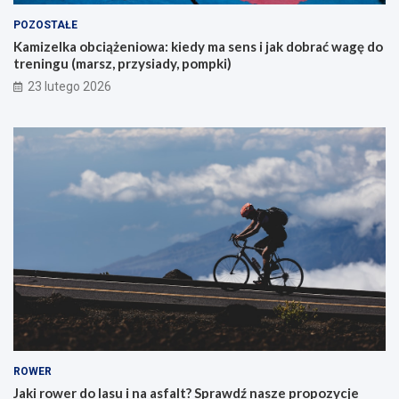
y
POZOSTAŁE
c
Kamizelka obciążeniowa: kiedy ma sens i jak dobrać wagę do
h
treningu (marsz, przysiady, pompki)
p
i
23 lutego 2026
e
r
w
s
z
e
g
o
g
ó
r
s
k
i
e
g
o
ROWER
r
Jaki rower do lasu i na asfalt? Sprawdź nasze propozycje