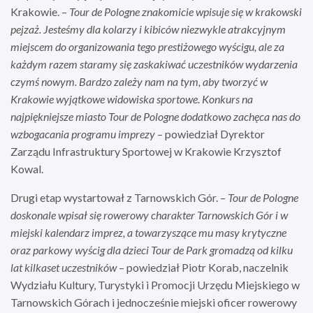
Krakowie. –
Tour de Pologne znakomicie wpisuje się w krakowski
pejzaż. Jesteśmy dla kolarzy i kibiców niezwykle atrakcyjnym
miejscem do organizowania tego prestiżowego wyścigu, ale za
każdym razem staramy się zaskakiwać uczestników wydarzenia
czymś nowym. Bardzo zależy nam na tym, aby tworzyć w
Krakowie wyjątkowe widowiska sportowe. Konkurs na
najpiękniejsze miasto Tour de Pologne dodatkowo zachęca nas do
wzbogacania programu imprezy
– powiedział Dyrektor
Zarządu Infrastruktury Sportowej w Krakowie Krzysztof
Kowal.
Drugi etap wystartował z Tarnowskich Gór. –
Tour de Pologne
doskonale wpisał się rowerowy charakter Tarnowskich Gór i w
miejski kalendarz imprez, a towarzyszące mu masy krytyczne
oraz parkowy wyścig dla dzieci Tour de Park gromadzą od kilku
lat kilkaset uczestników
– powiedział Piotr Korab, naczelnik
Wydziału Kultury, Turystyki i Promocji Urzędu Miejskiego w
Tarnowskich Górach i jednocześnie miejski oficer rowerowy