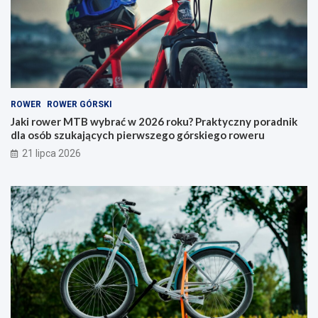
b
r
r
y
a
–
ć
j
w
a
2
k
0
i
ROWER
ROWER GÓRSKI
2
t
6
y
Jaki rower MTB wybrać w 2026 roku? Praktyczny poradnik
r
p
dla osób szukających pierwszego górskiego roweru
o
w
21 lipca 2026
k
y
u
b
?
r
P
a
r
ć
a
i
k
n
t
a
y
c
c
o
z
p
n
a