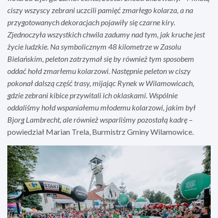
ciszy wszyscy zebrani uczcili pamięć zmarłego kolarza, a na
przygotowanych dekoracjach pojawiły się czarne kiry.
Zjednoczyła wszystkich chwila zadumy nad tym, jak kruche jest
życie ludzkie. Na symbolicznym 48 kilometrze w Zasolu
Bielańskim, peleton zatrzymał się by również tym sposobem
oddać hołd zmarłemu kolarzowi. Następnie peleton w ciszy
pokonał dalszą część trasy, mijając Rynek w Wilamowicach,
gdzie zebrani kibice przywitali ich oklaskami. Wspólnie
oddaliśmy hołd wspaniałemu młodemu kolarzowi, jakim był
Bjorg Lambrecht, ale również wsparliśmy pozostałą kadrę
–
powiedział Marian Trela, Burmistrz Gminy Wilamowice.