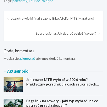
Tags:
polecamy
,
Tour de Pologne
Nawigacja
Już jutro wielki finał sezonu Bike Atelier MTB Maratonu!
wpisu
Sport jesienią. Jak dobrać odzież i sprzęt?
Dodaj komentarz
Musisz się
zalogować
, aby móc dodać komentarz.
Aktualności
Jaki rower MTB wybrać w 2026 roku?
Praktyczny poradnik dla osób szukających
pierwszego górskiego roweru
Bagażnik na rowery – jaki typ wybrać i na co
patrzeć przed zakupem?