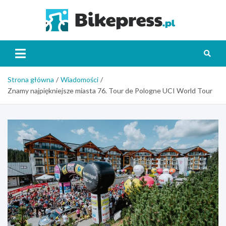
Skip
to
Bikepr
content
Strona główna
Wiadomości
Znamy najpiękniejsze miasta 76. Tour de Pologne UCI World Tour