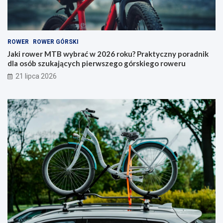
ć
j
w
a
2
k
0
i
ROWER
ROWER GÓRSKI
2
t
6
y
Jaki rower MTB wybrać w 2026 roku? Praktyczny poradnik
r
p
dla osób szukających pierwszego górskiego roweru
o
w
21 lipca 2026
k
y
u
b
?
r
P
a
r
ć
a
i
k
n
t
a
y
c
c
o
z
p
n
a
y
t
p
r
o
z