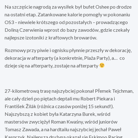
Na szczęście nagrodą za wysiłek był bufet Oshee po drodze
na ostatni etap. Zatankowane kalorie pomogły w pokonaniu
OS3 – niewiele krótszego od pozostałych – prowadzącego
Doliną Czerwienia wprost do bazy zawodów, gdzie czekały
najlepsze izotoniki z kraftowych browarów.
Rozmowy przy piwie i ognisku płynnie przeszły w dekorację,
dekoracja w afterparty (a konkretnie, Plaża Party), a… co
dzieje się na afterparty, zostaje na afterparty
27-kilometrową trasę najszybciej pokonał Přemek Tejchman,
ale cały dzień po piętach deptali mu Robert Piekara i
František Žilák (różnica czasów poniżej 15 sekund!).
Najszybszą z kobiet była Katarzyna Burek, wśród
mastersów zwyciężył Roman Kwaśny, wśród juniorów
Tomasz Zawada, a na hardtailu najszybciej jechał Paweł
Kasprzyk. Najlepszą drużyną okazał się Eskimoo Racing