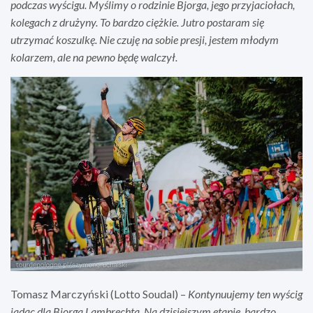
podczas wyścigu. Myślimy o rodzinie Bjorga, jego przyjaciołach,
kolegach z drużyny. To bardzo ciężkie. Jutro postaram się
utrzymać koszulkę. Nie czuję na sobie presji, jestem młodym
kolarzem, ale na pewno będę walczył.
Tomasz Marczyński (Lotto Soudal) –
Kontynuujemy ten wyścig
jadąc dla Bjorga Lambrechta. Na dzisiejszym etapie, bardzo