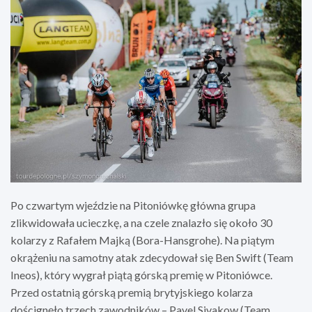
Po czwartym wjeździe na Pitoniówkę główna grupa
zlikwidowała ucieczkę, a na czele znalazło się około 30
kolarzy z Rafałem Majką (Bora-Hansgrohe). Na piątym
okrążeniu na samotny atak zdecydował się Ben Swift (Team
Ineos), który wygrał piątą górską premię w Pitoniówce.
Przed ostatnią górską premią brytyjskiego kolarza
doścignęło trzech zawodników – Pavel Sivakow (Team