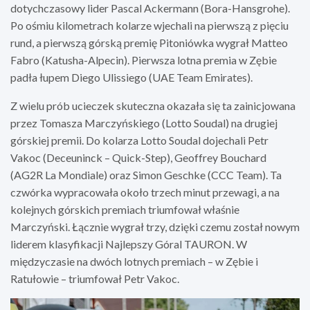
dotychczasowy lider Pascal Ackermann (Bora-Hansgrohe).
Po ośmiu kilometrach kolarze wjechali na pierwszą z pięciu
rund, a pierwszą górską premię Pitoniówka wygrał Matteo
Fabro (Katusha-Alpecin). Pierwsza lotna premia w Zębie
padła łupem Diego Ulissiego (UAE Team Emirates).
Z wielu prób ucieczek skuteczna okazała się ta zainicjowana
przez Tomasza Marczyńskiego (Lotto Soudal) na drugiej
górskiej premii. Do kolarza Lotto Soudal dojechali Petr
Vakoc (Deceuninck – Quick-Step), Geoffrey Bouchard
(AG2R La Mondiale) oraz Simon Geschke (CCC Team). Ta
czwórka wypracowała około trzech minut przewagi, a na
kolejnych górskich premiach triumfował właśnie
Marczyński. Łącznie wygrał trzy, dzięki czemu został nowym
liderem klasyfikacji Najlepszy Góral TAURON. W
międzyczasie na dwóch lotnych premiach – w Zębie i
Ratułowie – triumfował Petr Vakoc.