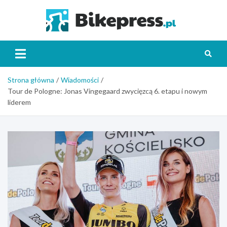
Skip
to
Bikepr
content
Strona główna
Wiadomości
Tour de Pologne: Jonas Vingegaard zwycięzcą 6. etapu i nowym
liderem