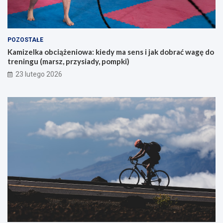
j
ą
c
y
POZOSTAŁE
c
Kamizelka obciążeniowa: kiedy ma sens i jak dobrać wagę do
h
treningu (marsz, przysiady, pompki)
p
i
23 lutego 2026
e
r
w
s
z
e
g
o
g
ó
r
s
k
i
e
g