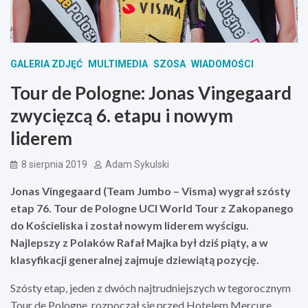
GALERIA ZDJĘĆ
MULTIMEDIA
SZOSA
WIADOMOŚCI
Tour de Pologne: Jonas Vingegaard
zwycięzcą 6. etapu i nowym
liderem
8 sierpnia 2019
Adam Sykulski
Jonas Vingegaard (Team Jumbo – Visma) wygrał szósty
etap 76. Tour de Pologne UCI World Tour z Zakopanego
do Kościeliska i został nowym liderem wyścigu.
Najlepszy z Polaków Rafał Majka był dziś piąty, a w
klasyfikacji generalnej zajmuje dziewiątą pozycję.
Szósty etap, jeden z dwóch najtrudniejszych w tegorocznym
Tour de Pologne, rozpoczął się przed Hotelem Mercure