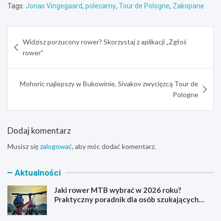
Tags:
Jonas Vingegaard
,
polecamy
,
Tour de Pologne
,
Zakopane
Nawigacja
Widzisz porzucony rower? Skorzystaj z aplikacji „Zgłoś
wpisu
rower”
Mohoric najlepszy w Bukowinie, Sivakov zwycięzcą Tour de
Pologne
Dodaj komentarz
Musisz się
zalogować
, aby móc dodać komentarz.
Aktualności
Jaki rower MTB wybrać w 2026 roku?
Praktyczny poradnik dla osób szukających
pierwszego górskiego roweru