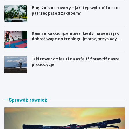
Bagażnik na rowery – jaki typ wybrać i na co
patrzeć przed zakupem?
Kamizelka obciążeniowa: kiedy ma sens i jak
dobrać wagę do treningu (marsz, przysiady,
pompki)
Jaki rower do lasu i na asfalt? Sprawdź nasze
propozycje
J
B
a
a
k
g
i
a
r
ż
Sprawdź również
o
n
w
i
e
k
r
n
M
a
T
r