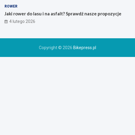
o
ROWER
r
Jaki rower do lasu i na asfalt? Sprawdź nasze propozycje
o
4 lutego 2026
w
e
r
u
Copyright © 2026
Bikepress.pl