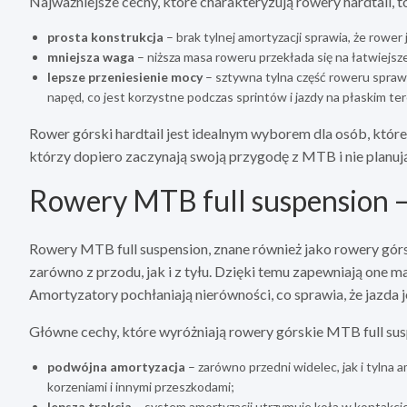
Najważniejsze cechy, które charakteryzują rowery hardtail, to
prosta konstrukcja
– brak tylnej amortyzacji sprawia, że rower
mniejsza waga
– niższa masa roweru przekłada się na łatwiejsz
lepsze przeniesienie mocy
– sztywna tylna część roweru sprawi
napęd, co jest korzystne podczas sprintów i jazdy na płaskim ter
Rower górski hardtail jest idealnym wyborem dla osób, które 
którzy dopiero zaczynają swoją przygodę z MTB i nie planu
Rowery MTB full suspension –
Rowery MTB full suspension, znane również jako rowery górs
zarówno z przodu, jak i z tyłu. Dzięki temu zapewniają one
Amortyzatory pochłaniają nierówności, co sprawia, że jazda j
Główne cechy, które wyróżniają rowery górskie MTB full sus
podwójna amortyzacja
– zarówno przedni widelec, jak i tylna a
korzeniami i innymi przeszkodami;
lepsza trakcja
– system amortyzacji utrzymuje koła w kontakcie