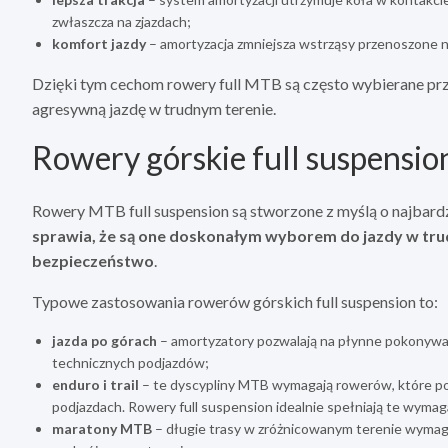
zwłaszcza na zjazdach;
komfort jazdy
– amortyzacja zmniejsza wstrząsy przenoszone na
Dzięki tym cechom rowery full MTB są często wybierane prz
agresywną jazdę w trudnym terenie.
Rowery górskie full suspension
Rowery MTB full suspension są stworzone z myślą o najbardz
sprawia, że są one doskonałym wyborem do jazdy w trudn
bezpieczeństwo
.
Typowe zastosowania rowerów górskich full suspension to:
jazda po górach
– amortyzatory pozwalają na płynne pokonywani
technicznych podjazdów;
enduro i trail
– te dyscypliny MTB wymagają rowerów, które por
podjazdach. Rowery full suspension idealnie spełniają te wymag
maratony MTB
– długie trasy w zróżnicowanym terenie wymaga