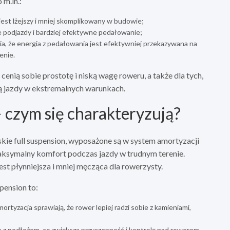
 m.in.:
 jest lżejszy i mniej skomplikowany w budowie;
e podjazdy i bardziej efektywne pedałowanie;
a, że energia z pedałowania jest efektywniej przekazywana na
enie.
cenią sobie prostotę i niską wagę roweru, a także dla tych,
ją jazdy w ekstremalnych warunkach.
 czym się charakteryzują?
kie full suspension, wyposażone są w system amortyzacji
 maksymalny komfort podczas jazdy w trudnym terenie.
est płynniejsza i mniej męcząca dla rowerzysty.
pension to:
mortyzacja sprawiają, że rower lepiej radzi sobie z kamieniami,
 z podłożem, co zwiększa przyczepność i kontrolę nad rowerem,