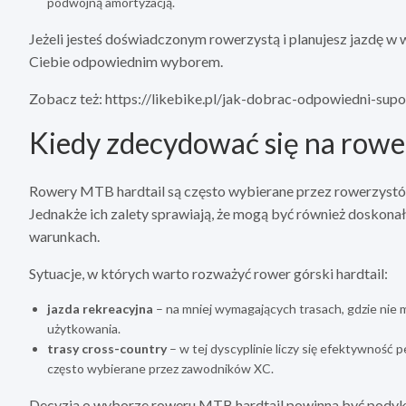
podwójną amortyzacją.
Jeżeli jesteś doświadczonym rowerzystą i planujesz jazdę w
Ciebie odpowiednim wyborem.
Zobacz też: https://likebike.pl/jak-dobrac-odpowiedni-sup
Kiedy zdecydować się na rowe
Rowery MTB hardtail są często wybierane przez rowerzystów 
Jednakże ich zalety sprawiają, że mogą być również dosko
warunkach.
Sytuacje, w których warto rozważyć rower górski hardtail:
jazda rekreacyjna
– na mniej wymagających trasach, gdzie nie 
użytkowania.
trasy cross-country
– w tej dyscyplinie liczy się efektywność 
często wybierane przez zawodników XC.
Decyzja o wyborze roweru MTB hardtail powinna być podykto