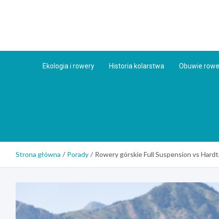
Skip
to
content
Ekologia i rowery
Historia kolarstwa
Obuwie row
Strona główna
Porady
Rowery górskie Full Suspension vs Hardta