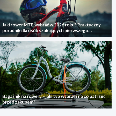
Jaki rower MTB wybrać w 2026 roku? Praktyczny
poradnik dla osób szukających pierwszego
górskiego roweru
Bagażnik na rowery – jaki typ wybrać i na co patrzeć
przed zakupem?