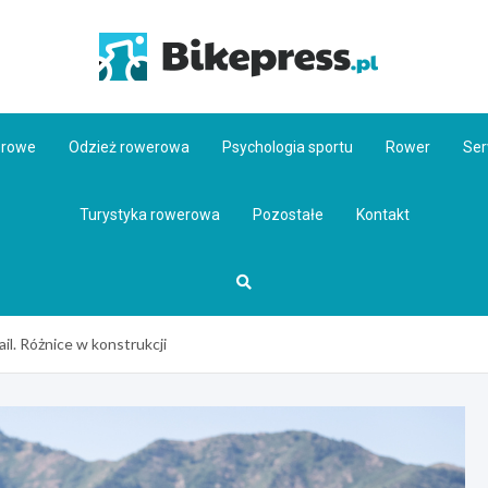
Bikepr
erowe
Odzież rowerowa
Psychologia sportu
Rower
Ser
Turystyka rowerowa
Pozostałe
Kontakt
il. Różnice w konstrukcji