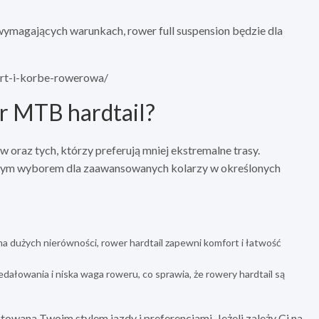
 wymagających warunkach, rower full suspension będzie dla
ort-i-korbe-rowerowa/
r MTB hardtail?
oraz tych, którzy preferują mniej ekstremalne trasy.
nałym wyborem dla zaawansowanych kolarzy w określonych
ma dużych nierówności, rower hardtail zapewni komfort i łatwość
pedałowania i niska waga roweru, co sprawia, że rowery hardtail są
wana Twoim stylem jazdy i preferencjami. Jeżeli zależy Ci na