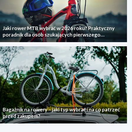
Jaki rower MTB wybrać w 2026 roku? Praktyczny
poradnik dla osób szukających pierwszego
górskiego roweru
Bagażnik na rowery – jaki typ wybrać i na co patrzeć
przed zakupem?