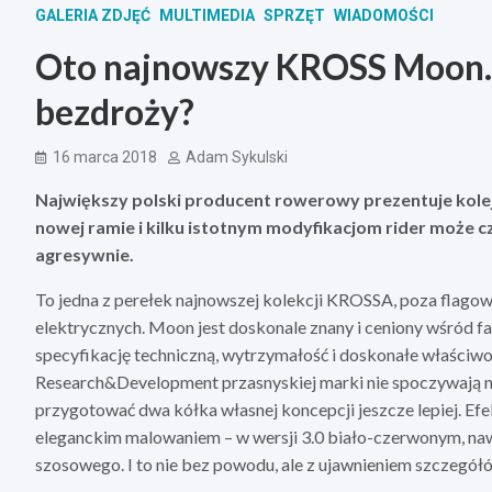
GALERIA ZDJĘĆ
MULTIMEDIA
SPRZĘT
WIADOMOŚCI
Oto najnowszy KROSS Moon. 
bezdroży?
16 marca 2018
Adam Sykulski
Największy polski producent rowerowy prezentuje kole
nowej ramie i kilku istotnym modyfikacjom rider może czu
agresywnie.
To jedna z perełek najnowszej kolekcji KROSSA, poza flago
elektrycznych. Moon jest doskonale znany i ceniony wśród fa
specyfikację techniczną, wytrzymałość i doskonałe właściwoś
Research&Development przasnyskiej marki nie spoczywają na
przygotować dwa kółka własnej koncepcji jeszcze lepiej. Ef
eleganckim malowaniem – w wersji 3.0 biało-czerwonym, n
szosowego. I to nie bez powodu, ale z ujawnieniem szczegół