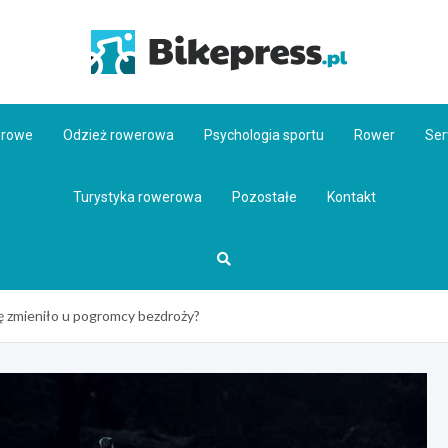
Bikepr
erowe
Odzież rowerowa
Psychologia sportu
Rower
Ser
Turystyka rowerowa
Pozostałe
Kontakt
 zmieniło u pogromcy bezdroży?