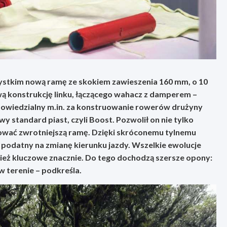
ystkim nową ramę ze skokiem zawieszenia 160 mm, o 10
ą konstrukcję linku, łączącego wahacz z damperem –
owiedzialny m.in. za konstruowanie rowerów drużyny
 standard piast, czyli Boost. Pozwolił on nie tylko
uować zwrotniejszą ramę. Dzięki skróconemu tylnemu
 podatny na zmianę kierunku jazdy. Wszelkie ewolucje
ież kluczowe znacznie. Do tego dochodzą szersze opony:
 w terenie – podkreśla.