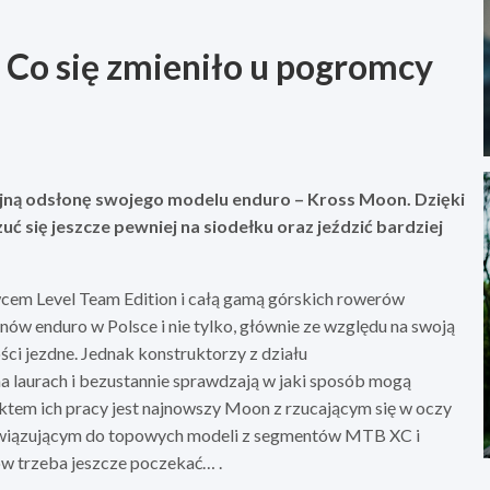
Co się zmieniło u pogromcy
jną odsłonę swojego modelu enduro – Kross Moon. Dzięki
ć się jeszcze pewniej na siodełku oraz jeździć bardziej
wcem Level Team Edition i całą gamą górskich rowerów
nów enduro w Polsce i nie tylko, głównie ze względu na swoją
ci jezdne. Jednak konstruktorzy z działu
 laurach i bezustannie sprawdzają w jaki sposób mogą
ektem ich pracy jest najnowszy Moon z rzucającym się w oczy
awiązującym do topowych modeli z segmentów MTB XC i
ów trzeba jeszcze poczekać… .