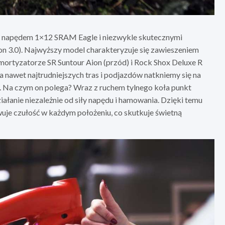
ić napędem 1×12 SRAM Eagle i niezwykle skutecznymi
 3.0). Najwyższy model charakteryzuje się zawieszeniem
 amortyzatorze SR Suntour Aion (przód) i Rock Shox Deluxe R
 nawet najtrudniejszych tras i podjazdów natkniemy się na
. Na czym on polega? Wraz z ruchem tylnego koła punkt
iałanie niezależnie od siły napędu i hamowania. Dzięki temu
wuje czułość w każdym położeniu, co skutkuje świetną