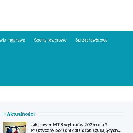
ess.pl
wis i naprawa
Sporty rowerowe
Sprzęt rowerowy
Aktualności
Jaki rower MTB wybrać w 2026 roku?
Praktyczny poradnik dla osób szukających