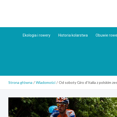
Skip
to
content
Ekologia i rowery
Historia kolarstwa
Obuwie row
Strona główna
Wiadomości
Od soboty Giro d’Italia z polskim z