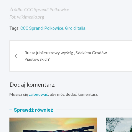
Źródło: CCC Sprandi Polkowice
Fot. wikimedia.org
Tags:
CCC Sprandi Polkowice
,
Giro d'Italia
Nawigacja
Rusza jubileuszowy wyścig „Szlakiem Grodów
wpisu
Piastowskich”
Dodaj komentarz
Musisz się
zalogować
, aby móc dodać komentarz.
Sprawdź również