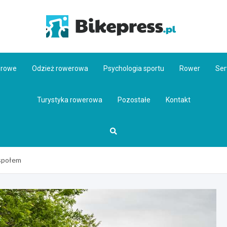
Bikepr
erowe
Odzież rowerowa
Psychologia sportu
Rower
Ser
Turystyka rowerowa
Pozostałe
Kontakt
espołem