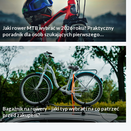
Jaki rower MTB wybrać w 2026 roku? Praktyczny
poradnik dla osób szukających pierwszego
górskiego roweru
Bagażnik na rowery – jaki typ wybrać i na co patrzeć
przed zakupem?