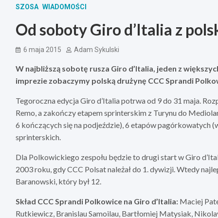
SZOSA
WIADOMOŚCI
Od soboty Giro d’Italia z po
6 maja 2015
Adam Sykulski
W najbliższą sobotę rusza Giro d’Italia, jeden z większ
imprezie zobaczymy polską drużynę CCC Sprandi Polko
Tegoroczna edycja Giro d’Italia potrwa od 9 do 31 maja. Roz
Remo, a zakończy etapem sprinterskim z Turynu do Mediolanu
6 kończących się na podjeździe), 6 etapów pagórkowatych 
sprinterskich.
Dla Polkowickiego zespołu będzie to drugi start w Giro d’Itali
2003 roku, gdy CCC Polsat należał do 1. dywizji. Wtedy najlep
Baranowski, który był 12.
Skład CCC Sprandi Polkowice na Giro d’Italia:
Maciej Pate
Rutkiewicz, Branislau Samoilau, Bartłomiej Matysiak, Nikol