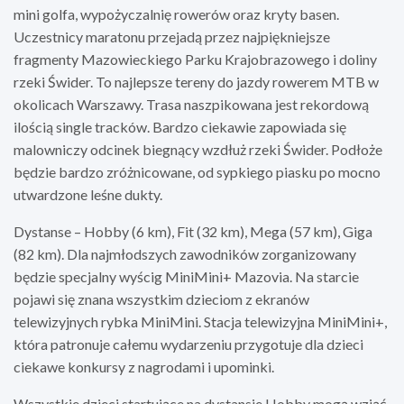
mini golfa, wypożyczalnię rowerów oraz kryty basen.
Uczestnicy maratonu przejadą przez najpiękniejsze
fragmenty Mazowieckiego Parku Krajobrazowego i doliny
rzeki Świder. To najlepsze tereny do jazdy rowerem MTB w
okolicach Warszawy. Trasa naszpikowana jest rekordową
ilością single tracków. Bardzo ciekawie zapowiada się
malowniczy odcinek biegnący wzdłuż rzeki Świder. Podłoże
będzie bardzo zróżnicowane, od sypkiego piasku po mocno
utwardzone leśne dukty.
Dystanse – Hobby (6 km), Fit (32 km), Mega (57 km), Giga
(82 km). Dla najmłodszych zawodników zorganizowany
będzie specjalny wyścig MiniMini+ Mazovia. Na starcie
pojawi się znana wszystkim dzieciom z ekranów
telewizyjnych rybka MiniMini. Stacja telewizyjna MiniMini+,
która patronuje całemu wydarzeniu przygotuje dla dzieci
ciekawe konkursy z nagrodami i upominki.
Wszystkie dzieci startujące na dystansie Hobby mogą wziąć