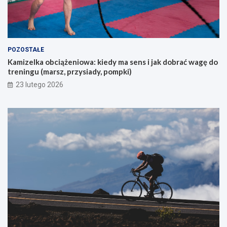
a
j
ą
c
y
POZOSTAŁE
c
Kamizelka obciążeniowa: kiedy ma sens i jak dobrać wagę do
h
treningu (marsz, przysiady, pompki)
p
i
23 lutego 2026
e
r
w
s
z
e
g
o
g
ó
r
s
k
i
e