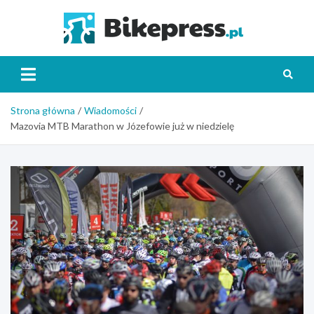
Skip
to
Bikepr
content
Strona główna
Wiadomości
Mazovia MTB Marathon w Józefowie już w niedzielę