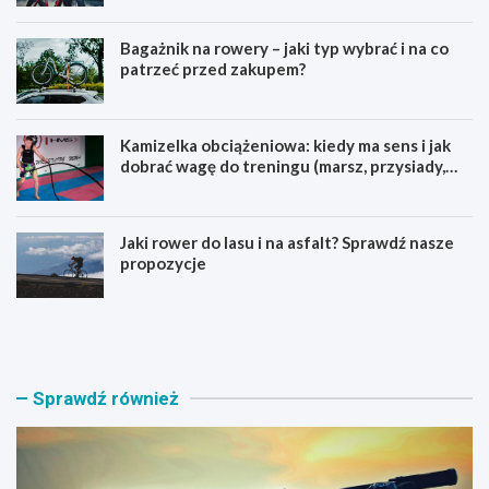
Bagażnik na rowery – jaki typ wybrać i na co
patrzeć przed zakupem?
Kamizelka obciążeniowa: kiedy ma sens i jak
dobrać wagę do treningu (marsz, przysiady,
pompki)
Jaki rower do lasu i na asfalt? Sprawdź nasze
propozycje
J
B
a
a
k
g
i
a
r
ż
Sprawdź również
o
n
w
i
e
k
r
n
M
a