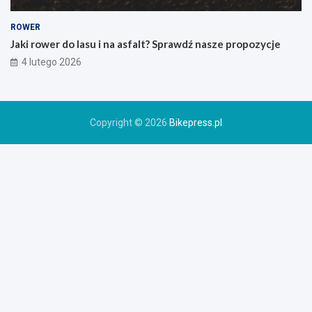
g
o
ROWER
r
Jaki rower do lasu i na asfalt? Sprawdź nasze propozycje
o
4 lutego 2026
w
e
r
u
Copyright © 2026
Bikepress.pl