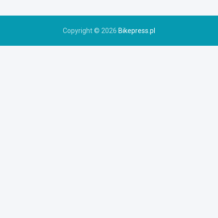
r
u
Copyright © 2026
Bikepress.pl