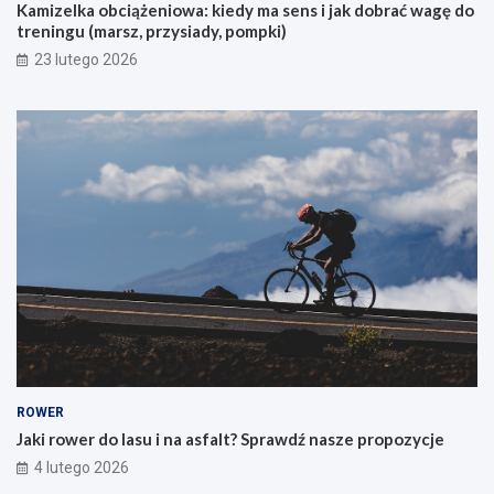
Kamizelka obciążeniowa: kiedy ma sens i jak dobrać wagę do
h
treningu (marsz, przysiady, pompki)
p
i
23 lutego 2026
e
r
w
s
z
e
g
o
g
ó
r
s
k
i
e
g
o
ROWER
r
Jaki rower do lasu i na asfalt? Sprawdź nasze propozycje
o
4 lutego 2026
w
e