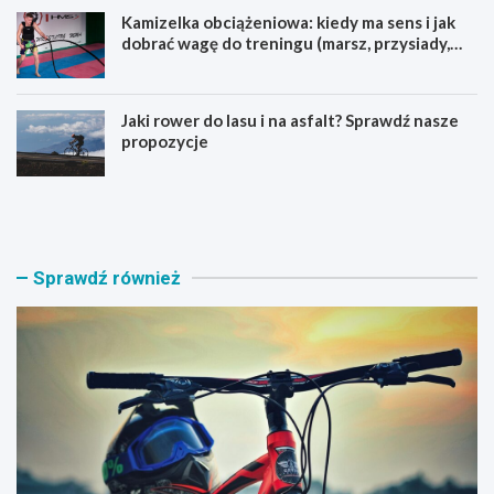
Kamizelka obciążeniowa: kiedy ma sens i jak
dobrać wagę do treningu (marsz, przysiady,
pompki)
Jaki rower do lasu i na asfalt? Sprawdź nasze
propozycje
J
B
a
a
k
g
i
a
r
ż
Sprawdź również
o
n
w
i
e
k
r
n
M
a
T
r
B
o
w
w
y
e
b
r
r
y