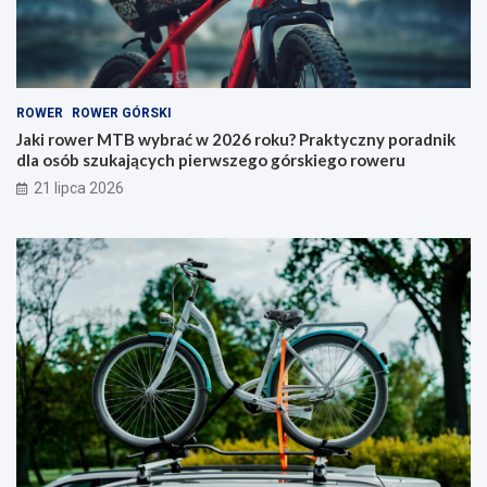
a
–
ć
j
w
a
2
k
0
i
ROWER
ROWER GÓRSKI
2
t
6
y
Jaki rower MTB wybrać w 2026 roku? Praktyczny poradnik
r
p
dla osób szukających pierwszego górskiego roweru
o
w
21 lipca 2026
k
y
u
b
?
r
P
a
r
ć
a
i
k
n
t
a
y
c
c
o
z
p
n
a
y
t
p
r