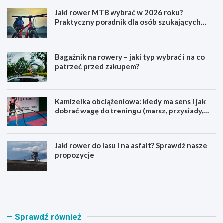
Jaki rower MTB wybrać w 2026 roku?
Praktyczny poradnik dla osób szukających
pierwszego górskiego roweru
Bagażnik na rowery – jaki typ wybrać i na co
patrzeć przed zakupem?
Kamizelka obciążeniowa: kiedy ma sens i jak
dobrać wagę do treningu (marsz, przysiady,
pompki)
Jaki rower do lasu i na asfalt? Sprawdź nasze
propozycje
J
B
a
a
k
g
i
a
r
ż
Sprawdź również
o
n