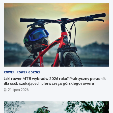
w
i
e
k
r
n
M
a
T
r
B
o
w
w
y
e
b
r
r
y
a
–
ć
j
w
a
2
k
0
i
ROWER
ROWER GÓRSKI
2
t
6
y
Jaki rower MTB wybrać w 2026 roku? Praktyczny poradnik
r
p
dla osób szukających pierwszego górskiego roweru
o
w
21 lipca 2026
k
y
u
b
?
r
P
a
r
ć