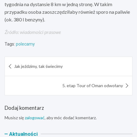
tygodnia na dystansie 8 km w jedną stronę. W takim
przypadku osoba zaoszczędziłaby również sporo na paliwie
(ok. 380 l benzyny).
Źródło: wiadomości prasowe
Tags:
polecamy
Nawigacja
Jak jeździmy, tak świecimy
wpisu
5. etap Tour of Oman odwołany
Dodaj komentarz
Musisz się
zalogować
, aby móc dodać komentarz.
Aktualności