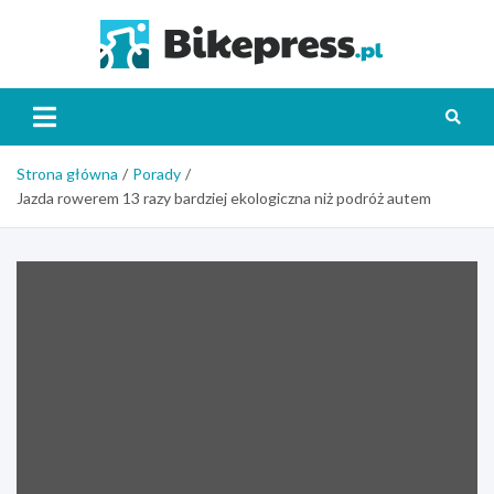
Skip
to
Bikepr
content
Strona główna
Porady
Jazda rowerem 13 razy bardziej ekologiczna niż podróż autem