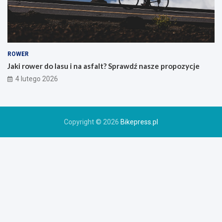
s
k
i
e
g
o
ROWER
r
Jaki rower do lasu i na asfalt? Sprawdź nasze propozycje
o
4 lutego 2026
w
e
r
u
Copyright © 2026
Bikepress.pl