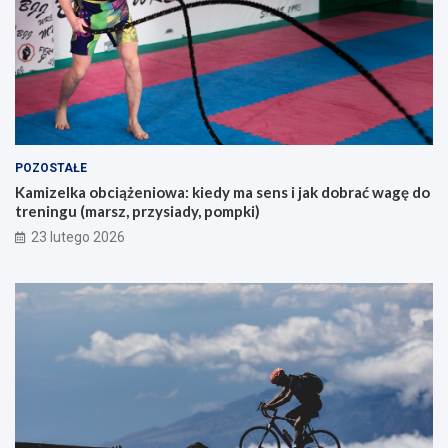
s
m
z
?
u
k
a
j
ą
c
y
POZOSTAŁE
c
Kamizelka obciążeniowa: kiedy ma sens i jak dobrać wagę do
h
treningu (marsz, przysiady, pompki)
p
i
23 lutego 2026
e
r
w
s
z
e
g
o
g
ó
r