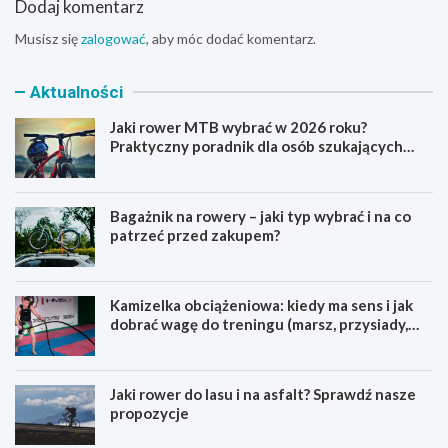
Dodaj komentarz
Musisz się
zalogować
, aby móc dodać komentarz.
Aktualności
Jaki rower MTB wybrać w 2026 roku?
Praktyczny poradnik dla osób szukających
pierwszego górskiego roweru
Bagażnik na rowery – jaki typ wybrać i na co
patrzeć przed zakupem?
Kamizelka obciążeniowa: kiedy ma sens i jak
dobrać wagę do treningu (marsz, przysiady,
pompki)
Jaki rower do lasu i na asfalt? Sprawdź nasze
propozycje
J
B