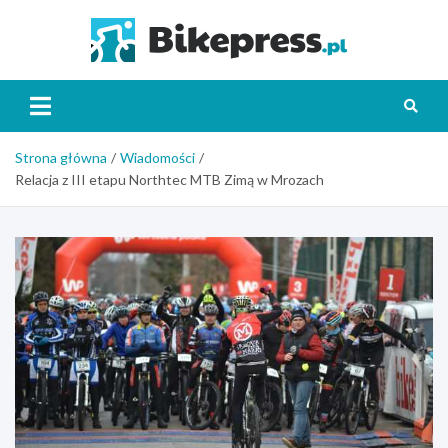
Skip
to
Bikepr
content
Strona główna
Wiadomości
Relacja z III etapu Northtec MTB Zimą w Mrozach