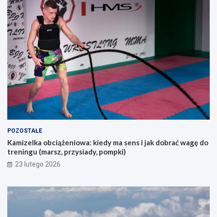
a
a
o
k
s
u
ó
p
b
e
s
m
z
?
u
k
a
j
ą
c
y
POZOSTAŁE
c
Kamizelka obciążeniowa: kiedy ma sens i jak dobrać wagę do
h
treningu (marsz, przysiady, pompki)
p
i
23 lutego 2026
e
r
w
s
z
e