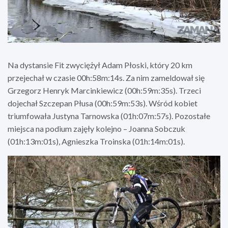
Na dystansie Fit zwyciężył Adam Płoski, który 20 km
przejechał w czasie 00h:58m:14s. Za nim zameldował się
Grzegorz Henryk Marcinkiewicz (00h:59m:35s). Trzeci
dojechał Szczepan Płusa (00h:59m:53s). Wśród kobiet
triumfowała Justyna Tarnowska (01h:07m:57s). Pozostałe
miejsca na podium zajęły kolejno – Joanna Sobczuk
(01h:13m:01s), Agnieszka Troinska (01h:14m:01s).