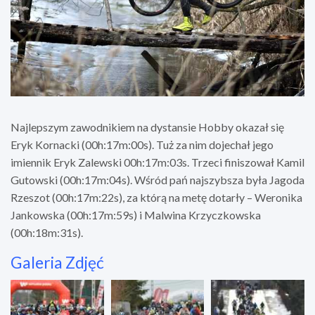
Najlepszym zawodnikiem na dystansie Hobby okazał się
Eryk Kornacki (00h:17m:00s). Tuż za nim dojechał jego
imiennik Eryk Zalewski 00h:17m:03s. Trzeci finiszował Kamil
Gutowski (00h:17m:04s). Wśród pań najszybsza była Jagoda
Rzeszot (00h:17m:22s), za którą na metę dotarły – Weronika
Jankowska (00h:17m:59s) i Malwina Krzyczkowska
(00h:18m:31s).
Galeria Zdjęć