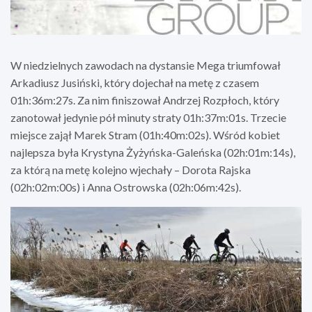
W niedzielnych zawodach na dystansie Mega triumfował
Arkadiusz Jusiński, który dojechał na metę z czasem
01h:36m:27s. Za nim finiszował Andrzej Rozpłoch, który
zanotował jedynie pół minuty straty 01h:37m:01s. Trzecie
miejsce zajął Marek Stram (01h:40m:02s). Wśród kobiet
najlepsza była Krystyna Żyżyńska-Galeńska (02h:01m:14s),
za którą na metę kolejno wjechały – Dorota Rajska
(02h:02m:00s) i Anna Ostrowska (02h:06m:42s).