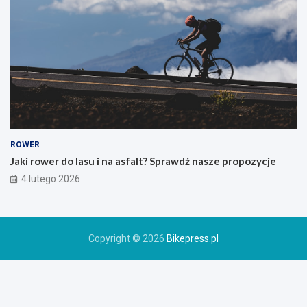
g
o
g
ó
r
s
k
i
e
g
o
ROWER
r
Jaki rower do lasu i na asfalt? Sprawdź nasze propozycje
o
4 lutego 2026
w
e
r
u
Copyright © 2026
Bikepress.pl