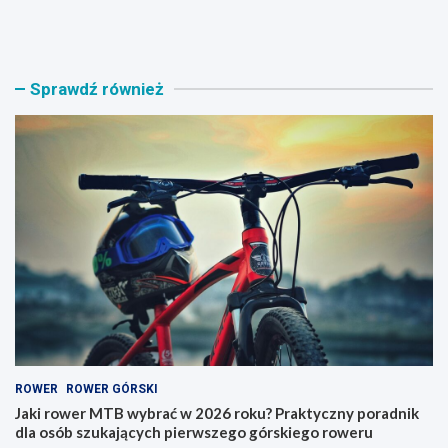
a
a
k
g
i
a
r
ż
Sprawdź również
o
n
w
i
e
k
r
n
M
a
T
r
B
o
w
w
y
e
b
r
r
y
a
–
ć
j
w
a
2
k
0
i
ROWER
ROWER GÓRSKI
2
t
6
y
Jaki rower MTB wybrać w 2026 roku? Praktyczny poradnik
r
p
dla osób szukających pierwszego górskiego roweru