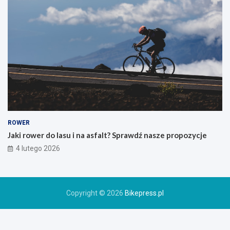
z
e
g
o
g
ó
r
s
k
i
e
g
o
ROWER
r
Jaki rower do lasu i na asfalt? Sprawdź nasze propozycje
o
4 lutego 2026
w
e
r
u
Copyright © 2026
Bikepress.pl