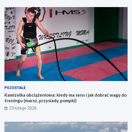
l
z
a
a
o
k
s
u
ó
p
b
e
s
m
z
?
u
k
a
j
ą
c
y
POZOSTAŁE
c
Kamizelka obciążeniowa: kiedy ma sens i jak dobrać wagę do
h
treningu (marsz, przysiady, pompki)
p
i
23 lutego 2026
e
r
w
s