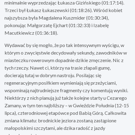
minimalnie wyprzedzając Łukasza Gizińskiego (01:17:14).
Trzeci był Łukasz Łukaszewski (01:18:26). Wśród kobiet
najszybsza była Magdalena Kuszmider (01:30:34),
pokonując Małgorzatę Ejchart (01:32:33) i Izabelę
Macutkiewicz (01:36:18).
Wydawać by się mogło, że po tak intensywnym wyścigu, w
którym o zwycięstwie decydowały sekundy, zawodników w
miasteczku rowerowym dopadnie dzikie zmęczenie. Nic z
tych rzeczy. Nawet ci, którzy na trasie złapali gumę,
docierają tutaj w dobrym nastroju. Posilając się
regeneracyjnym posiłkiem wymieniają się przeżyciami,
wspominają najtrudniejsze fragmenty czy komentują wyniki.
Niektórzy z nich planują już także kolejne starty u Cezarego
Zamany, w tym ten najbliższy – w Gwieździe Południa (12-15
lipca), czterodniowej etapówce pod Babią Górą. Całkowita
zmiana klimatu: brodnickie jeziora zostaną zastąpione
małopolskimi szczytami, ale dzika radość z jazdy