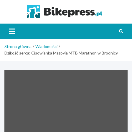
Skip
to
Bikepr
content
Strona główna
Wiadomości
Dzikość serca: Cisowianka Mazovia MTB Marathon w Brodnicy