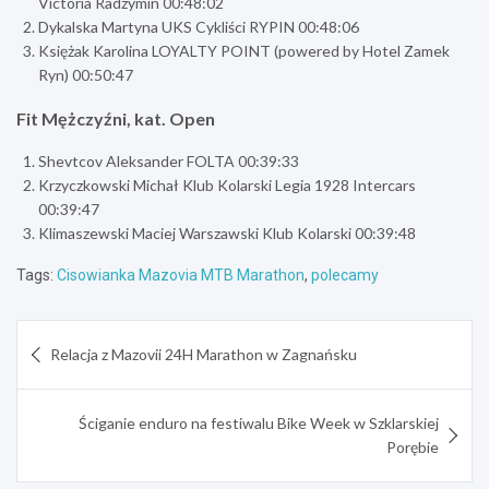
Victoria Radzymin 00:48:02
Dykalska Martyna UKS Cykliści RYPIN 00:48:06
Księżak Karolina LOYALTY POINT (powered by Hotel Zamek
Ryn) 00:50:47
Fit Mężczyźni, kat. Open
Shevtcov Aleksander FOLTA 00:39:33
Krzyczkowski Michał Klub Kolarski Legia 1928 Intercars
00:39:47
Klimaszewski Maciej Warszawski Klub Kolarski 00:39:48
Tags:
Cisowianka Mazovia MTB Marathon
,
polecamy
Nawigacja
Relacja z Mazovii 24H Marathon w Zagnańsku
wpisu
Ściganie enduro na festiwalu Bike Week w Szklarskiej
Porębie