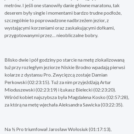
metrów. I jeśli one stanowiły danie główne maratonu, tak
deserem były single i momentami bardzo trudne podłoże,
szczególnie to poprowadzone nadbrzeżem jezior, z
wystającymi korzeniami oraz zaskakującymi dołkami,
przygotowanymi przez… nieobliczalne bobry.
Blisko dwie i pół godziny po starcie na metę zlokalizowaną
tuż przy rozległym jeziorze Niskie Brodno wpadają pierwsi
kolarze z dystansu Pro. Zwycięzcą zostaje Damian
Perkowski (02:23:15). Tuż za nim przyjeżdżają Artur
Mioduszewski (02:23:19) i Łukasz Bielecki (02:23:20).
Wśród kobiet najszybsza była Magdalena Kosko (02:57:28),
za którą na metę wjechała Aleksandra Sawicka (03:22:35).
Na ½ Pro triumfował Jarosław Wołosiuk (01:17:13),