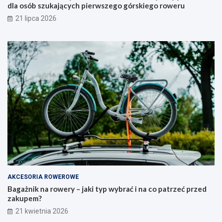
r
p
dla osób szukających pierwszego górskiego roweru
o
w
21 lipca 2026
k
y
u
b
?
r
P
a
r
ć
a
i
k
n
t
a
y
c
c
o
z
p
n
a
y
t
p
r
o
z
r
e
a
ć
AKCESORIA ROWEROWE
d
p
Bagażnik na rowery – jaki typ wybrać i na co patrzeć przed
n
r
zakupem?
i
z
21 kwietnia 2026
k
e
d
d