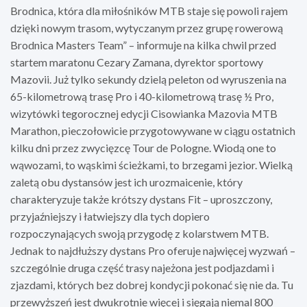
Brodnica, która dla miłośników MTB staje się powoli rajem
dzięki nowym trasom, wytyczanym przez grupę rowerową
Brodnica Masters Team” – informuje na kilka chwil przed
startem maratonu Cezary Zamana, dyrektor sportowy
Mazovii. Już tylko sekundy dzielą peleton od wyruszenia na
65-kilometrową trasę Pro i 40-kilometrową trasę ½ Pro,
wizytówki tegorocznej edycji Cisowianka Mazovia MTB
Marathon, pieczołowicie przygotowywane w ciągu ostatnich
kilku dni przez zwycięzcę Tour de Pologne. Wiodą one to
wąwozami, to wąskimi ścieżkami, to brzegami jezior. Wielką
zaletą obu dystansów jest ich urozmaicenie, który
charakteryzuje także krótszy dystans Fit – uproszczony,
przyjaźniejszy i łatwiejszy dla tych dopiero
rozpoczynających swoją przygodę z kolarstwem MTB.
Jednak to najdłuższy dystans Pro oferuje najwięcej wyzwań –
szczególnie druga część trasy najeżona jest podjazdami i
zjazdami, których bez dobrej kondycji pokonać się nie da. Tu
przewyższeń jest dwukrotnie więcej i sięgają niemal 800