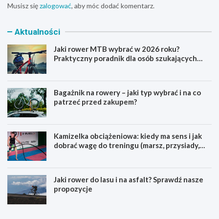
Musisz się
zalogować
, aby móc dodać komentarz.
Aktualności
Jaki rower MTB wybrać w 2026 roku?
Praktyczny poradnik dla osób szukających
pierwszego górskiego roweru
Bagażnik na rowery – jaki typ wybrać i na co
patrzeć przed zakupem?
Kamizelka obciążeniowa: kiedy ma sens i jak
dobrać wagę do treningu (marsz, przysiady,
pompki)
Jaki rower do lasu i na asfalt? Sprawdź nasze
propozycje
J
B
a
a