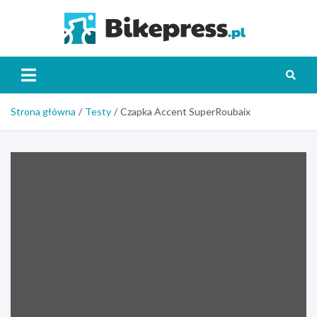
Skip
to
Bikepr
content
Strona główna
Testy
Czapka Accent SuperRoubaix