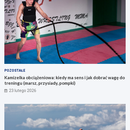
o
k
s
u
ó
p
b
e
s
m
z
?
u
k
a
j
ą
c
y
POZOSTAŁE
c
Kamizelka obciążeniowa: kiedy ma sens i jak dobrać wagę do
h
treningu (marsz, przysiady, pompki)
p
i
23 lutego 2026
e
r
w
s
z
e
g