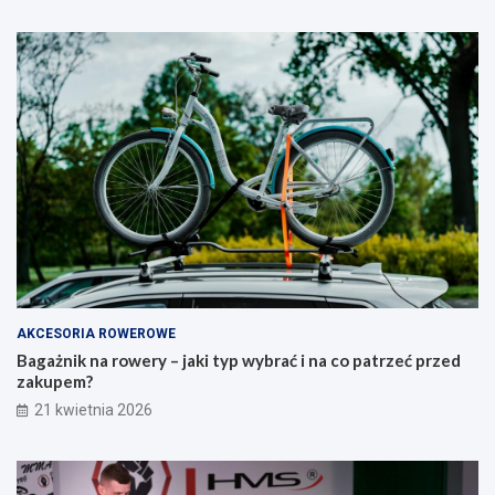
u
b
?
r
P
a
r
ć
a
i
k
n
t
a
y
c
c
o
z
p
n
a
y
t
p
r
o
z
r
e
a
ć
AKCESORIA ROWEROWE
d
p
Bagażnik na rowery – jaki typ wybrać i na co patrzeć przed
n
r
zakupem?
i
z
21 kwietnia 2026
k
e
d
d
l
z
a
a