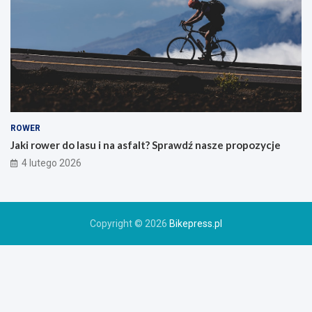
o
g
ó
r
s
k
i
e
g
o
ROWER
r
Jaki rower do lasu i na asfalt? Sprawdź nasze propozycje
o
4 lutego 2026
w
e
r
u
Copyright © 2026
Bikepress.pl