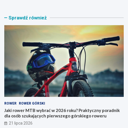
k
g
i
a
r
ż
Sprawdź również
o
n
w
i
e
k
r
n
M
a
T
r
B
o
w
w
y
e
b
r
r
y
a
–
ć
j
w
a
2
k
0
i
ROWER
ROWER GÓRSKI
2
t
6
y
Jaki rower MTB wybrać w 2026 roku? Praktyczny poradnik
r
p
dla osób szukających pierwszego górskiego roweru
o
w
21 lipca 2026
k
y