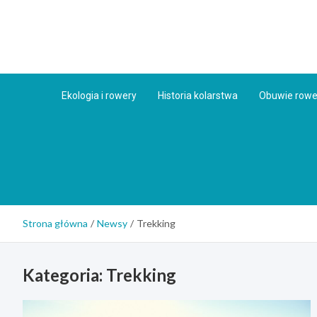
Skip
to
content
Ekologia i rowery
Historia kolarstwa
Obuwie row
Strona główna
Newsy
Trekking
Kategoria:
Trekking