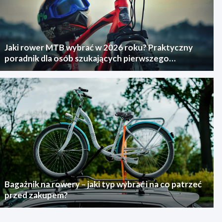
Jaki rower MTB wybrać w 2026 roku? Praktyczny
poradnik dla osób szukających pierwszego
górskiego roweru
Bagażnik na rowery – jaki typ wybrać i na co patrzeć
przed zakupem?