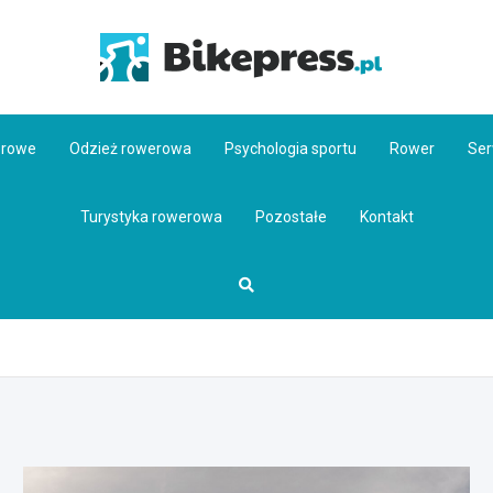
Bikepr
erowe
Odzież rowerowa
Psychologia sportu
Rower
Ser
Turystyka rowerowa
Pozostałe
Kontakt