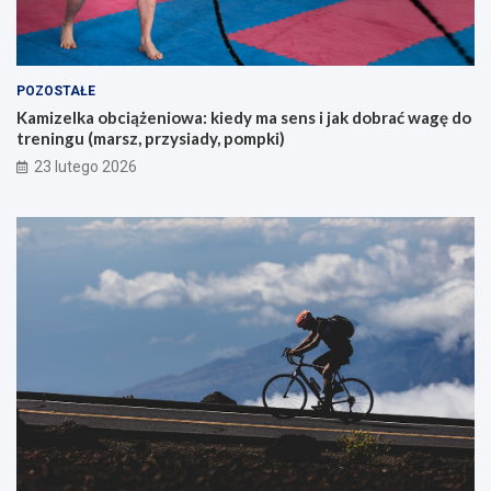
j
ą
c
y
POZOSTAŁE
c
Kamizelka obciążeniowa: kiedy ma sens i jak dobrać wagę do
h
treningu (marsz, przysiady, pompki)
p
i
23 lutego 2026
e
r
w
s
z
e
g
o
g
ó
r
s
k
i
e