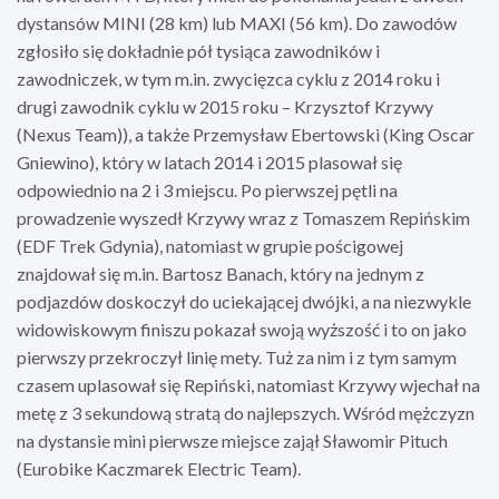
dystansów MINI (28 km) lub MAXI (56 km). Do zawodów
zgłosiło się dokładnie pół tysiąca zawodników i
zawodniczek, w tym m.in. zwycięzca cyklu z 2014 roku i
drugi zawodnik cyklu w 2015 roku – Krzysztof Krzywy
(Nexus Team)), a także Przemysław Ebertowski (King Oscar
Gniewino), który w latach 2014 i 2015 plasował się
odpowiednio na 2 i 3 miejscu. Po pierwszej pętli na
prowadzenie wyszedł Krzywy wraz z Tomaszem Repińskim
(EDF Trek Gdynia), natomiast w grupie pościgowej
znajdował się m.in. Bartosz Banach, który na jednym z
podjazdów doskoczył do uciekającej dwójki, a na niezwykle
widowiskowym finiszu pokazał swoją wyższość i to on jako
pierwszy przekroczył linię mety. Tuż za nim i z tym samym
czasem uplasował się Repiński, natomiast Krzywy wjechał na
metę z 3 sekundową stratą do najlepszych. Wśród mężczyzn
na dystansie mini pierwsze miejsce zajął Sławomir Pituch
(Eurobike Kaczmarek Electric Team).