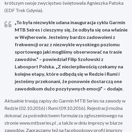
krótszym swoje zwycięstwo świętowała Agnieszka Patoka
(EDF Trek Gdynia).
„To była niezwykle udana inauguracja cyklu Garmin
MTB Seires i cieszymy się, że odbyła się ona właśnie
w Wejherowie. Jesteśmy bardzo zadowoleni z
frekwencji oraz z niezwykle wysokiego poziomu
sportowego jaki mogliśmy obserwować na trasie
zawodów.” –
powiedział Filip Szołowski z
Labosport Polska
. „Z niecierpliwością czekamy na
kolejne etapy, które odbędą się w Redzie i Rumi i
jesteśmy przekonani, że ponownie dostarczą one
zawodnikom dużo pozytywnych emocji” –
dodaje.
Aktualnie trwają zapisy do Garmin MTB Series na zawody w
Redzie (02.10.2016) i Rumi (09.10.2016). Rejestracji można
dokonać za pośrednictwem formularza zgłoszeniowego na
stronie www.mtbseries.pl , a także w dniu imprezy w biurze
zawodów. Zapraszamy też na facebookowy profil imprezy