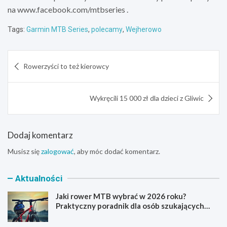
na www.facebook.com/mtbseries .
Tags:
Garmin MTB Series
,
polecamy
,
Wejherowo
Nawigacja
Rowerzyści to też kierowcy
wpisu
Wykręcili 15 000 zł dla dzieci z Gliwic
Dodaj komentarz
Musisz się
zalogować
, aby móc dodać komentarz.
Aktualności
Jaki rower MTB wybrać w 2026 roku?
Praktyczny poradnik dla osób szukających
pierwszego górskiego roweru