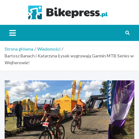
Skip
to
Bikepr
content
Strona główna
Wiadomości
Bartosz Banach i Katarzyna Łysek wygrywają Garmin MTB Series w
Wejherowie!