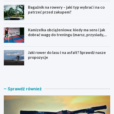
Bagażnik na rowery – jaki typ wybrać i na co
patrzeć przed zakupem?
Kamizelka obciążeniowa: kiedy ma sens i jak
dobrać wagę do treningu (marsz, przysiady,
pompki)
Jaki rower do lasu i na asfalt? Sprawdź nasze
propozycje
J
B
a
a
k
g
i
a
r
ż
Sprawdź również
o
n
w
i
e
k
r
n
M
a
T
r