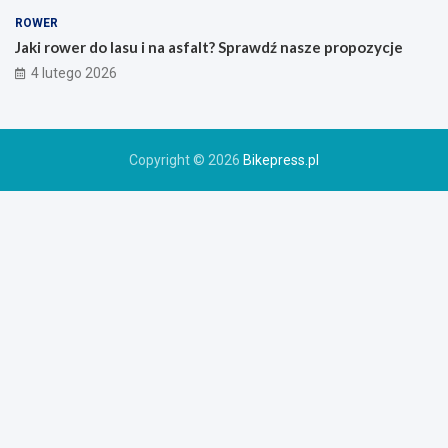
g
o
ROWER
r
Jaki rower do lasu i na asfalt? Sprawdź nasze propozycje
o
4 lutego 2026
w
e
r
u
Copyright © 2026
Bikepress.pl