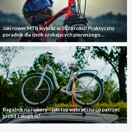
Jaki rower MTB wybrać w 2026 roku? Praktyczny
poradnik dla osób szukających pierwszego
górskiego roweru
Bagażnik na rowery – jaki typ wybrać i na co patrzeć
przed zakupem?