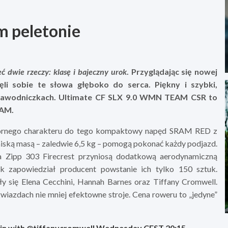
m peletonie
ć dwie rzeczy: klasę i bajeczny urok
. Przyglądając się nowej
ęli sobie te słowa głęboko do serca. Piękny i szybki,
 zawodniczkach. Ultimate CF SLX 9.0 WMN TEAM CSR to
RAM.
ziornego charakteru do tego kompaktowy napęd SRAM RED z
niską masą – zaledwie 6,5 kg – pomogą pokonać każdy podjazd.
a Zipp 303 Firecrest przyniosą dodatkową aerodynamiczną
ak zapowiedział producent powstanie ich tylko 150 sztuk.
y się Elena Cecchini, Hannah Barnes oraz Tiffany Cromwell.
wiazdach nie mniej efektowne stroje. Cena roweru to „jedyne”
rain with @tiffanycromwell Wednesday CEST 20:15