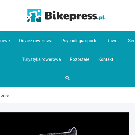
Bikepr
erowe
Odzież rowerowa
Psychologia sportu
Rower
Ser
Turystyka rowerowa
Pozostałe
Kontakt
tonie