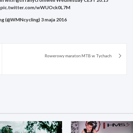
8 pic.twitter.com/wWUOck0L7M
g (@WMNcycling) 3 maja 2016
Rowerowy maraton MTB w Tychach