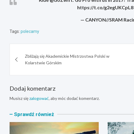
https://t.co/g2egUKCpL
— CANYON//SRAM Racin
Tags:
polecamy
Nawigacja
Zbliżają się Akademickie Mistrzostwa Polski w
wpisu
Kolarstwie Górskim
Dodaj komentarz
Musisz się
zalogować
, aby móc dodać komentarz.
Sprawdź również