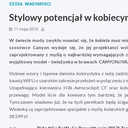
SZOSA
WIADOMOŚCI
Stylowy potencjał w kobiecy
11 maja 2016
W świecie mody zwykło mawiać się, że
kobieta musi mie
szosówce Canyon wydaje się, że jej projektanci wzi
zaprojektowany z myślą o najbardziej wymagających
wyjątkowy model – świeżynka w brawach CANYON//S
Stylowe wzory i typowa damska kolorystyka z nutą zad
kasetą WiFLi o szerokim zakresie przełożeń w połączeniu z 
Uzupełniająco kierownica H36 Aerocockpit CF oraz koł
przewagę. Model iście dla konesera tym bardziej, że j
Tymczasem wiadomo już, że na tych perełkach będą ścigał
Wisienką są zaprojektowane specjalnie z myślą kolarskich g
28.599 zł.
Ride @GoZwift. Go Pro with us in 2017! T