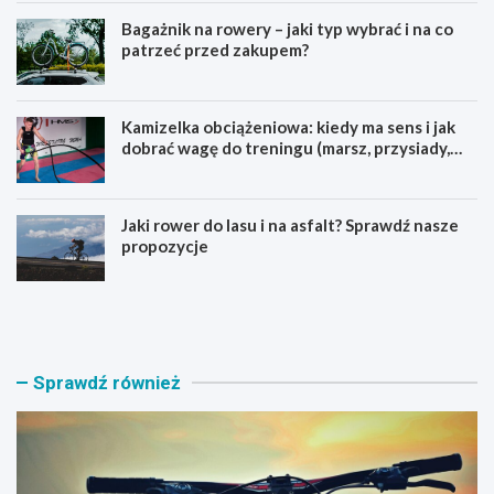
Bagażnik na rowery – jaki typ wybrać i na co
patrzeć przed zakupem?
Kamizelka obciążeniowa: kiedy ma sens i jak
dobrać wagę do treningu (marsz, przysiady,
pompki)
Jaki rower do lasu i na asfalt? Sprawdź nasze
propozycje
J
B
a
a
k
g
i
a
r
ż
Sprawdź również
o
n
w
i
e
k
r
n
M
a
T
r