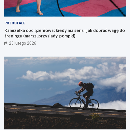
j
ą
c
y
POZOSTAŁE
c
Kamizelka obciążeniowa: kiedy ma sens i jak dobrać wagę do
h
treningu (marsz, przysiady, pompki)
p
i
23 lutego 2026
e
r
w
s
z
e
g
o
g
ó
r
s
k
i
e
g