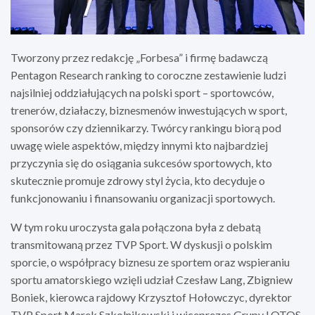
Tworzony przez redakcję „Forbesa” i firmę badawczą
Pentagon Research ranking to coroczne zestawienie ludzi
najsilniej oddziałujących na polski sport – sportowców,
trenerów, działaczy, biznesmenów inwestujących w sport,
sponsorów czy dziennikarzy. Twórcy rankingu biorą pod
uwagę wiele aspektów, między innymi kto najbardziej
przyczynia się do osiągania sukcesów sportowych, kto
skutecznie promuje zdrowy styl życia, kto decyduje o
funkcjonowaniu i finansowaniu organizacji sportowych.
W tym roku uroczysta gala połączona była z debatą
transmitowaną przez TVP Sport. W dyskusji o polskim
sporcie, o współpracy biznesu ze sportem oraz wspieraniu
sportu amatorskiego wzięli udział Czesław Lang, Zbigniew
Boniek, kierowca rajdowy Krzysztof Hołowczyc, dyrektor
TVP Sport Marek Szkolnikowski i wiceprezes Grupy LOTOS