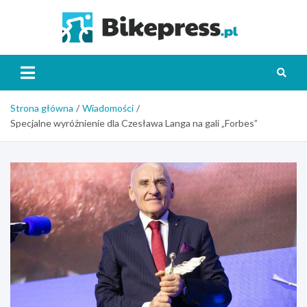
Skip
to
Bikepr
content
Strona główna
Wiadomości
Specjalne wyróżnienie dla Czesława Langa na gali „Forbes”