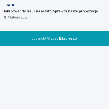
o
ROWER
r
Jaki rower do lasu i na asfalt? Sprawdź nasze propozycje
o
4 lutego 2026
w
e
r
u
Copyright © 2026
Bikepress.pl