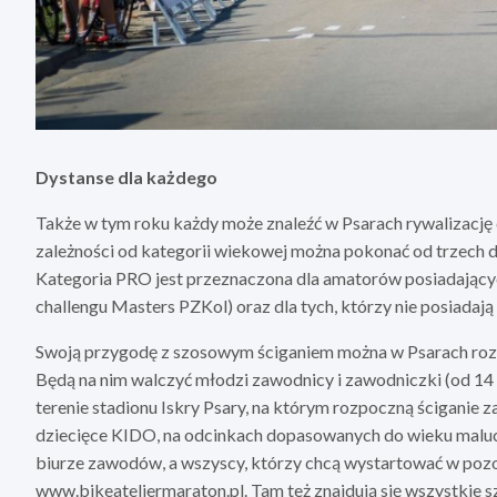
Dystanse dla każdego
Także w tym roku każdy może znaleźć w Psarach rywalizację
zależności od kategorii wiekowej można pokonać od trzech d
Kategoria PRO jest przeznaczona dla amatorów posiadających
challengu Masters PZKol) oraz dla tych, którzy nie posiadają 
Swoją przygodę z szosowym ściganiem można w Psarach roz
Będą na nim walczyć młodzi zawodnicy i zawodniczki (od 14 l
terenie stadionu Iskry Psary, na którym rozpoczną ściganie 
dziecięce KIDO, na odcinkach dopasowanych do wieku maluch
biurze zawodów, a wszyscy, którzy chcą wystartować w pozo
www.bikeateliermaraton.pl. Tam też znajdują się wszystkie s