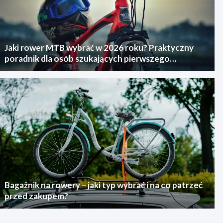
Jaki rower MTB wybrać w 2026 roku? Praktyczny
poradnik dla osób szukających pierwszego
górskiego roweru
Bagażnik na rowery – jaki typ wybrać i na co patrzeć
przed zakupem?