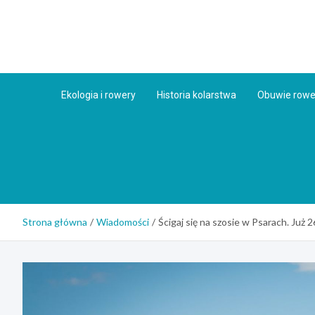
Skip
to
content
Ekologia i rowery
Historia kolarstwa
Obuwie row
Strona główna
Wiadomości
Ścigaj się na szosie w Psarach. Już 