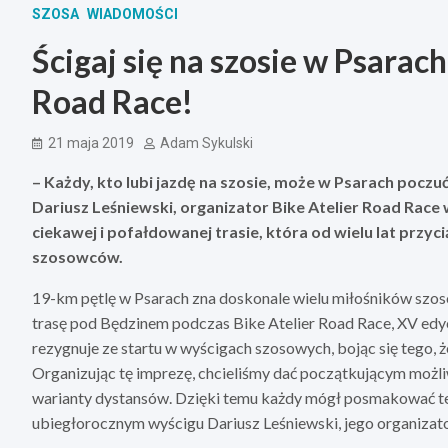
SZOSA
WIADOMOŚCI
Ścigaj się na szosie w Psarach
Road Race!
21 maja 2019
Adam Sykulski
– Każdy, kto lubi jazdę na szosie, może w Psarach pocz
Dariusz Leśniewski, organizator Bike Atelier Road Rac
ciekawej i pofałdowanej trasie, która od wielu lat przy
szosowców.
19-km pętlę w Psarach zna doskonale wielu miłośników szos
trasę pod Będzinem podczas Bike Atelier Road Race, XV edyc
rezygnuje ze startu w wyścigach szosowych, bojąc się tego
Organizując tę imprezę, chcieliśmy dać początkującym możl
warianty dystansów. Dzięki temu każdy mógł posmakować tej
ubiegłorocznym wyścigu Dariusz Leśniewski, jego organizat