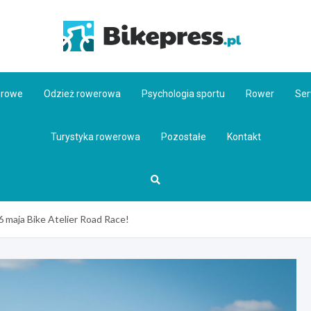
Bikepr
erowe
Odzież rowerowa
Psychologia sportu
Rower
Ser
Turystyka rowerowa
Pozostałe
Kontakt
26 maja Bike Atelier Road Race!