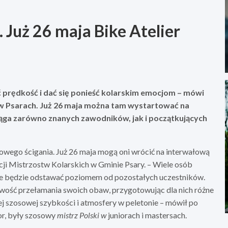
. Już 26 maja Bike Atelier
uć prędkość i dać się ponieść kolarskim emocjom – mówi
e w Psarach. Już 26 maja można tam wystartować na
ciąga zarówno znanych zawodników, jak i początkujących
owego ścigania. Już 26 maja mogą oni wrócić na interwałową
ji Mistrzostw Kolarskich w Gminie Psary. – Wiele osób
, że będzie odstawać poziomem od pozostałych uczestników.
iwość przełamania swoich obaw, przygotowując dla nich różne
 szosowej szybkości i atmosfery w peletonie – mówił po
or, były szosowy
mistrz Polski
w
juniorach i mastersach.