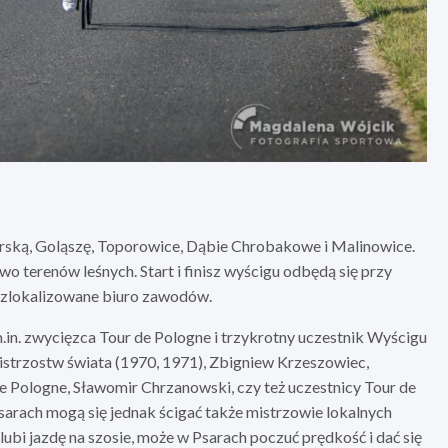
rską, Goląszę, Toporowice, Dąbie Chrobakowe i Malinowice.
 terenów leśnych. Start i finisz wyścigu odbędą się przy
ie zlokalizowane biuro zawodów.
.in. zwycięzca Tour de Pologne i trzykrotny uczestnik Wyścigu
mistrzostw świata (1970, 1971), Zbigniew Krzeszowiec,
e Pologne, Sławomir Chrzanowski, czy też uczestnicy Tour de
arach mogą się jednak ścigać także mistrzowie lokalnych
ubi jazdę na szosie, może w Psarach poczuć prędkość i dać się