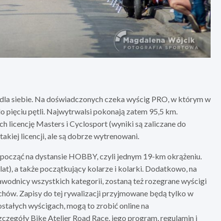
 dla siebie. Na doświadczonych czeka wyścig PRO, w którym w
o pięciu pętli. Najwytrwalsi pokonają zatem 95,5 km.
 licencję Masters i Cyclosport (wyniki są zaliczane do
takiej licencji, ale są dobrze wytrenowani.
począć na dystansie HOBBY, czyli jednym 19-km okrążeniu.
at), a także początkujący kolarze i kolarki. Dodatkowo, na
zawodnicy wszystkich kategorii, zostaną też rozegrane wyścigi
ów. Zapisy do tej rywalizacji przyjmowane będą tylko w
stałych wyścigach, mogą to zrobić online na
zczegóły Bike Atelier Road Race, jego program, regulamin i