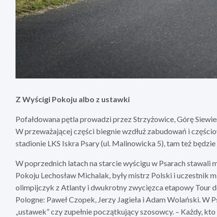
Z Wyścigi Pokoju albo z ustawki
Pofałdowana pętla prowadzi przez Strzyżowice, Górę Siewie
W przeważającej części biegnie wzdłuż zabudowań i częściowo
stadionie LKS Iskra Psary (ul. Malinowicka 5), tam też będz
W poprzednich latach na starcie wyścigu w Psarach stawali m
Pokoju Lechosław Michalak, były mistrz Polski i uczestnik 
olimpijczyk z Atlanty i dwukrotny zwycięzca etapowy Tour d
Pologne: Paweł Czopek, Jerzy Jagieła i Adam Wolański. W Ps
„ustawek” czy zupełnie początkujący szosowcy. – Każdy, kto l