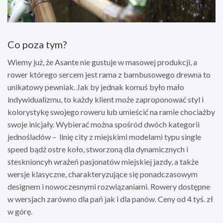
Co poza tym?
Wiemy już, że Asante nie gustuje w masowej produkcji, a
rower którego sercem jest rama z bambusowego drewna to
unikatowy pewniak. Jak by jednak komuś było mało
indywidualizmu, to każdy klient może zaproponować styl i
kolorystykę swojego roweru lub umieścić na ramie chociażby
swoje inicjały. Wybierać można spośród dwóch kategorii
jednośladów – ­ linię city z miejskimi modelami typu single
speed bądź ostre koło, stworzoną dla dynamicznych i
stesknioncyh wrażeń pasjonatów miejskiej jazdy, a także
wersje klasyczne, charakteryzujące się ponadczasowym
designem i nowoczesnymi rozwiązaniami. Rowery dostępne
w wersjach zarówno dla pań jak i dla panów. Ceny od 4 tyś. zł
w górę.