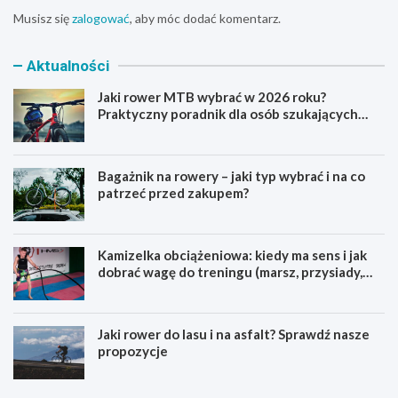
Musisz się
zalogować
, aby móc dodać komentarz.
Aktualności
Jaki rower MTB wybrać w 2026 roku?
Praktyczny poradnik dla osób szukających
pierwszego górskiego roweru
Bagażnik na rowery – jaki typ wybrać i na co
patrzeć przed zakupem?
Kamizelka obciążeniowa: kiedy ma sens i jak
dobrać wagę do treningu (marsz, przysiady,
pompki)
Jaki rower do lasu i na asfalt? Sprawdź nasze
propozycje
J
B
a
a