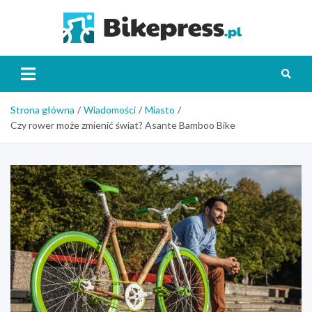
Skip
to
Bikepr
content
Strona główna
Wiadomości
Miasto
Czy rower może zmienić świat? Asante Bamboo Bike