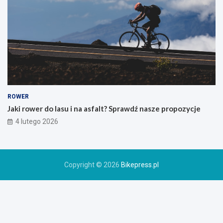
g
o
g
ó
r
s
k
i
e
g
o
ROWER
r
Jaki rower do lasu i na asfalt? Sprawdź nasze propozycje
o
4 lutego 2026
w
e
r
u
Copyright © 2026
Bikepress.pl