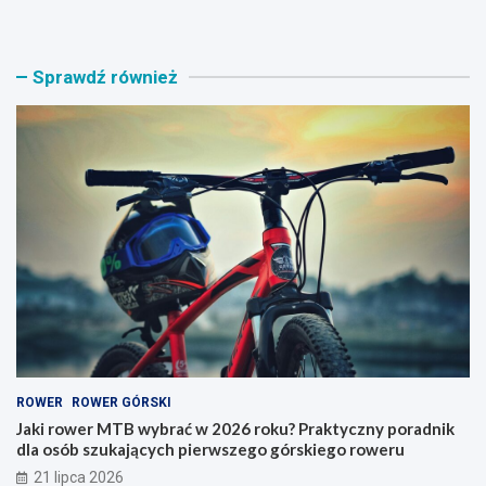
k
g
i
a
r
ż
Sprawdź również
o
n
w
i
e
k
r
n
M
a
T
r
B
o
w
w
y
e
b
r
r
y
a
–
ć
j
w
a
2
k
0
i
ROWER
ROWER GÓRSKI
2
t
6
y
Jaki rower MTB wybrać w 2026 roku? Praktyczny poradnik
r
p
dla osób szukających pierwszego górskiego roweru
o
w
21 lipca 2026