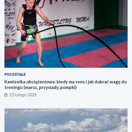
o
k
s
u
ó
p
b
e
s
m
z
?
u
k
a
j
ą
c
y
POZOSTAŁE
c
Kamizelka obciążeniowa: kiedy ma sens i jak dobrać wagę do
h
treningu (marsz, przysiady, pompki)
p
i
23 lutego 2026
e
r
w
s
z
e