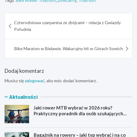
Tags:
Bike Atelier Triathlon
,
polecamy
,
Triathlon
Nawigacja
Czterodniowa szarpanina ze zbójcami – relacja z Gwiazdy
wpisu
Południa
Bike Maraton w Bielawie. Wakacyjny hit w Górach Sowich
Dodaj komentarz
Musisz się
zalogować
, aby móc dodać komentarz.
Aktualności
Jaki rower MTB wybrać w 2026 roku?
Praktyczny poradnik dla osób szukających
pierwszego górskiego roweru
Bagażnik na rowery – jaki typ wybrać i na co