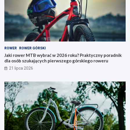
y
e
b
r
r
y
a
–
ć
j
w
a
2
k
0
i
ROWER
ROWER GÓRSKI
2
t
6
y
Jaki rower MTB wybrać w 2026 roku? Praktyczny poradnik
r
p
dla osób szukających pierwszego górskiego roweru
o
w
21 lipca 2026
k
y
u
b
?
r
P
a
r
ć
a
i
k
n
t
a
y
c
c
o
z
p