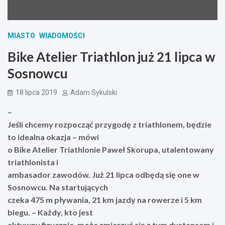
MIASTO
WIADOMOŚCI
Bike Atelier Triathlon już 21 lipca w
Sosnowcu
18 lipca 2019
Adam Sykulski
–
Jeśli chcemy rozpocząć przygodę z triathlonem, będzie
to idealna okazja – mówi
o Bike Atelier Triathlonie Paweł Skorupa, utalentowany
triathlonista i
ambasador zawodów. Już 21 lipca odbędą się one w
Sosnowcu. Na startujących
czeka 475 m pływania, 21 km jazdy na rowerze i 5 km
biegu. – Każdy, kto jest
aktywny fizycznie, może zmierzyć się z tym dystansem i