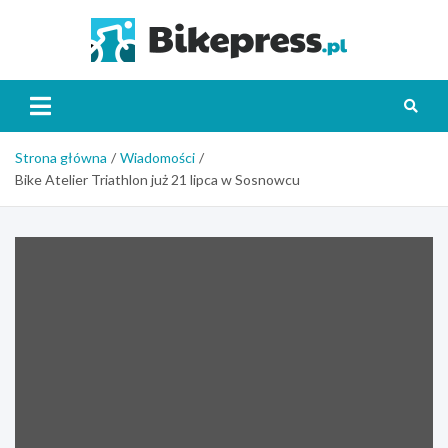
Skip
to
Bikepr
content
Strona główna
Wiadomości
Bike Atelier Triathlon już 21 lipca w Sosnowcu