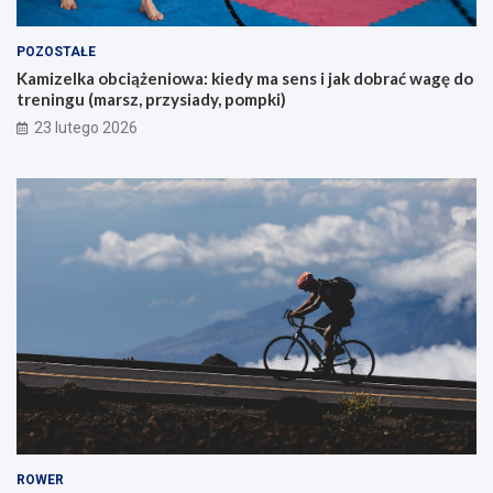
c
y
POZOSTAŁE
c
Kamizelka obciążeniowa: kiedy ma sens i jak dobrać wagę do
h
treningu (marsz, przysiady, pompki)
p
i
23 lutego 2026
e
r
w
s
z
e
g
o
g
ó
r
s
k
i
e
g
o
ROWER