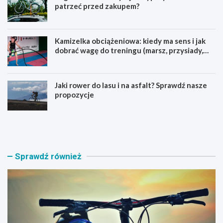
patrzeć przed zakupem?
Kamizelka obciążeniowa: kiedy ma sens i jak
dobrać wagę do treningu (marsz, przysiady,
pompki)
Jaki rower do lasu i na asfalt? Sprawdź nasze
propozycje
J
B
a
a
k
g
i
a
r
ż
Sprawdź również
o
n
w
i
e
k
r
n
M
a
T
r
B
o
w
w