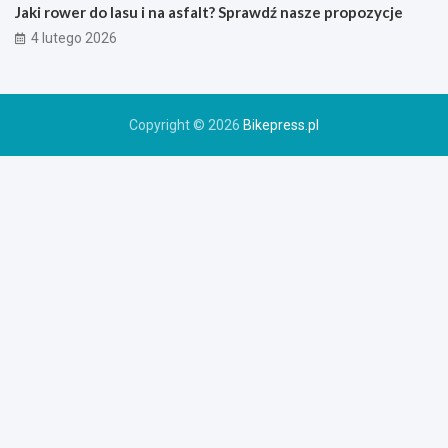
r
Jaki rower do lasu i na asfalt? Sprawdź nasze propozycje
o
4 lutego 2026
w
e
r
u
Copyright © 2026
Bikepress.pl