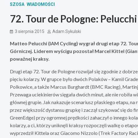
SZOSA
WIADOMOŚCI
72. Tour de Pologne: Pelucchi
3 sierpnia 2015
Adam Sykulski
Matteo Pelucchi (IAM Cycling) wygrał drugi etap 72. T
Górniczej. Liderem wyścigu pozostał Marcel Kittel (Gian
poważnej kraksy.
Drugi etap 72. Tour de Pologne rozwijał się zgodnie z dobrz
pięciu kolarzy. W grupce było dwóch Polaków – Kamil Gradek
Polkowice, a także Marcus Burghardt (BMC Racing), Martinj
Przewaga uciekinierów sięgała dwóch minut, ale nie robiła wi
głównej grupie. Jak nakazuje scenariusz płaskiego etapu, n
przez większość dystansu grupkę i zaczął szykować się do f
GreenEdge) przy ogromnej prędkości zahaczył o innego kolar
kolarzy, a ci, którzy uniknęli kraksy rozpoczęli walkę o eta
wyprzedził Kittela oraz Giacomo Nizzolo (Trek Factory Racing