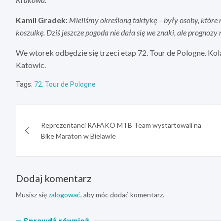
Kamil Gradek:
Mieliśmy określoną taktykę – były osoby, które 
koszulkę. Dziś jeszcze pogoda nie dała się we znaki, ale prognoz
We wtorek odbędzie się trzeci etap 72. Tour de Pologne. Ko
Katowic.
Tags:
72. Tour de Pologne
Nawigacja
Reprezentanci RAFAKO MTB Team wystartowali na
wpisu
Bike Maraton w Bielawie
Dodaj komentarz
Musisz się
zalogować
, aby móc dodać komentarz.
Sprawdź również