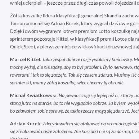
w niej ucierpieli – jeszcze przez długi czas powoli dojeżdżali 
Żółtą koszulkę lidera klasyfikacji generalnej Skandia zachow
Tauron umocnił się Adrian Kurek, który wygrał dziś dwie górs
Dzięki dwóm wygranym lotnym premiom Lotto koszulkę naja
sprinterem pozostaje Kittel, w klasyfikacji premii Lotos dl
Quick Step), a pierwsze miejsce w klasyfikacji drużynowej za
Marcel Kittel:
Jako zespół dobrze rozgrywaliśmy końcówkę. Moż
trochę wyżej, ale nie sądzę, aby to był problem. Było nerwowo, st
rowerami i tak to się zaczęło. Tak się czasem zdarza. Musimy iść 
sprinterski, mamy żółtą koszulkę, więc chcemy ją obronić.
Michał Kwiatkowski:
Na pewno czuję się lepiej niż ci, którzy u
staną jutro na starcie, bo to nie wyglądało dobrze. Ja byłem wyso
bo zdawałem sobie sprawę, że takie rzeczy mogą się zdarzyć. Jec
Adrian Kurek:
Zdecydowałem się atakować na premiach górskich,
się zrealizować nasze założenia. Ale koszulki nie są za darmo, tr
Krakowa.