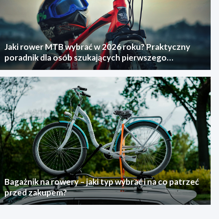
Jaki rower MTB wybrać w 2026 roku? Praktyczny
poradnik dla osób szukających pierwszego
górskiego roweru
Bagażnik na rowery – jaki typ wybrać i na co patrzeć
przed zakupem?