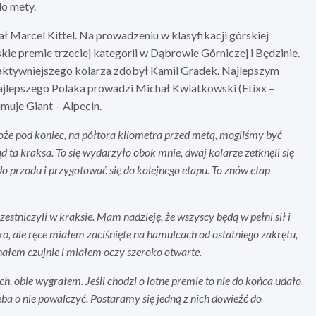
do mety.
ał Marcel Kittel. Na prowadzeniu w klasyfikacji górskiej
kie premie trzeciej kategorii w Dąbrowie Górniczej i Będzinie.
ktywniejszego kolarza zdobył Kamil Gradek. Najlepszym
a najlepszego Polaka prowadzi Michał Kwiatkowski (Etixx –
jmuje Giant – Alpecin.
e pod koniec, na półtora kilometra przed metą, mogliśmy być
ąd ta kraksa. To się wydarzyło obok mnie, dwaj kolarze zetknęli się
do przodu i przygotować się do kolejnego etapu. To znów etap
czestniczyli w kraksie. Mam nadzieję, że wszyscy będą w pełni sił i
ko, ale ręce miałem zaciśnięte na hamulcach od ostatniego zakrętu,
hałem czujnie i miałem oczy szeroko otwarte.
 obie wygrałem. Jeśli chodzi o lotne premie to nie do końca udało
zeba o nie powalczyć. Postaramy się jedną z nich dowieźć do