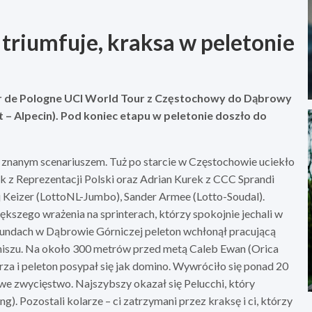
 triumfuje, kraksa w peletonie
our de Pologne UCI World Tour z Częstochowy do Dąbrowy
t – Alpecin). Pod koniec etapu w peletonie doszło do
e znanym scenariuszem. Tuż po starcie w Częstochowie uciekło
 z Reprezentacji Polski oraz Adrian Kurek z CCC Sprandi
 Keizer (LottoNL-Jumbo), Sander Armee (Lotto-Soudal).
ększego wrażenia na sprinterach, którzy spokojnie jechali w
a rundach w Dąbrowie Górniczej peleton wchłonął pracującą
iniszu. Na około 300 metrów przed metą Caleb Ewan (Orica
za i peleton posypał się jak domino. Wywróciło się ponad 20
powe zwycięstwo. Najszybszy okazał się Pelucchi, który
). Pozostali kolarze – ci zatrzymani przez kraksę i ci, którzy