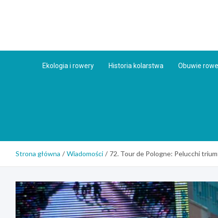
Skip
to
content
Ekologia i rowery
Historia kolarstwa
Obuwie row
Strona główna
Wiadomości
72. Tour de Pologne: Pelucchi trium