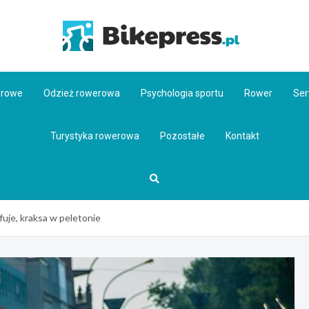
Bikepr
erowe
Odzież rowerowa
Psychologia sportu
Rower
Ser
Turystyka rowerowa
Pozostałe
Kontakt
fuje, kraksa w peletonie